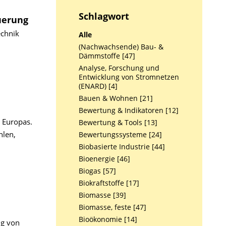
Schlagwort
uerung
echnik
Alle
(Nachwachsende) Bau- &
Dämmstoffe [47]
Analyse, Forschung und
Entwicklung von Stromnetzen
(ENARD) [4]
Bauen & Wohnen [21]
Bewertung & Indikatoren [12]
 Europas.
Bewertung & Tools [13]
hlen,
Bewertungssysteme [24]
Biobasierte Industrie [44]
Bioenergie [46]
Biogas [57]
Biokraftstoffe [17]
Biomasse [39]
Biomasse, feste [47]
Bioökonomie [14]
ng von