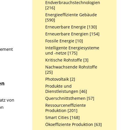
Endverbrauchstechnologien
[216]
Energieeffiziente Gebäude
[590]
Erneuerbare Energie [130]
Erneuerbare Energien [154]
Fossile Energie [10]
Intelligente Energiesysteme
gement
und -netze [175]
Kritische Rohstoffe [3]
Nachwachsende Rohstoffe
[25]
Photovoltaik [2]
en
Produkte und
Dienstleistungen [46]
Querschnittsthemen [57]
satz von
Ressourceneffiziente
on
Produktion [201]
Smart Cities [168]
Ökoeffiziente Produktion [63]