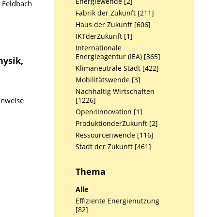
Energiewende [2]
 Feld­bach
Fabrik der Zukunft [211]
Haus der Zukunft [606]
IKTderZukunft [1]
Internationale
Energieagentur (IEA) [365]
ysik,
Klimaneutrale Stadt [422]
Mobilitätswende [3]
Nachhaltig Wirtschaften
inweise
[1226]
Open4Innovation [1]
ProduktionderZukunft [2]
Ressourcenwende [116]
Stadt der Zukunft [461]
Thema
Alle
Effiziente Energienutzung
[82]