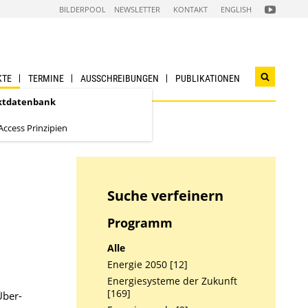
FOLGEN
BILDERPOOL
NEWSLETTER
KONTAKT
ENGLISH
SIE
UNS
AUF
NACHHALTI
WIRTSCHAF
YOUTUBE
CHANNEL
KTE
TERMINE
AUSSCHREIBUNGEN
PUBLIKATIONEN
Suchwidg
öffnen
ktdatenbank
ccess Prinzipien
Suche verfeinern
Programm
Alle
Energie 2050 [12]
Energiesysteme der Zukunft
[169]
Über­