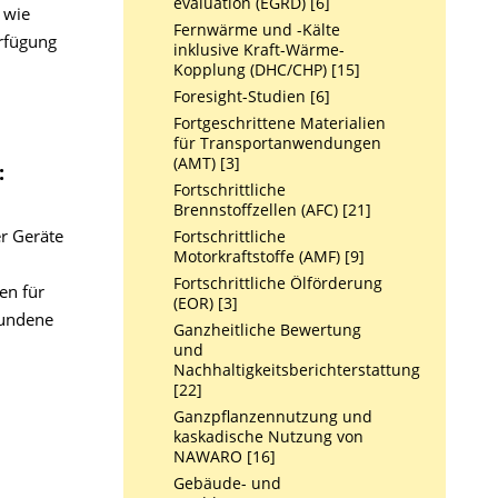
evaluation (EGRD) [6]
 wie
Fernwärme und -Kälte
erfügung
inklusive Kraft-Wärme-
Kopplung (DHC/CHP) [15]
Foresight-Studien [6]
Fortgeschrittene Materialien
für Transportanwendungen
(AMT) [3]
:
Fortschrittliche
Brennstoffzellen (AFC) [21]
r Geräte
Fortschrittliche
Motorkraftstoffe (AMF) [9]
Fortschrittliche Ölförderung
en für
(EOR) [3]
bundene
Ganzheitliche Bewertung
und
Nachhaltigkeitsberichterstattung
[22]
Ganzpflanzennutzung und
kaskadische Nutzung von
NAWARO [16]
Gebäude- und