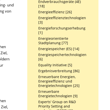
Endverbrauchsgeräte (4E)
ing- und
[18]
ung von
Energieeffizienz [26]
Energieeffizienztechnologien
[3]
Energieforschungserhebung
[1]
Energieorientierte
Stadtplanung [77]
chen
Energiespeicher (ES) [14]
Ziel,
Energiespeichertechnologien
oldern
[6]
ur
Equality Initiative [5]
Ergebnisverbreitung [86]
Erneuerbare Energien,
Energieeffizienz und
Energietechnologien [25]
Erneuerbare
Energietechnologien [9]
chen
Experts' Group on R&D
Priority Setting and
Ziel,