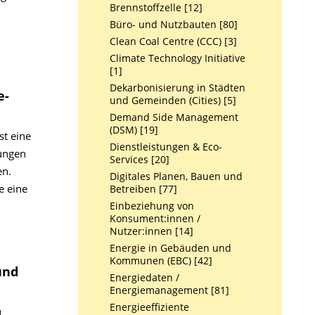
Brennstoffzelle [12]
Büro- und Nutzbauten [80]
Clean Coal Centre (CCC) [3]
Climate Technology Initiative
[1]
Dekarbonisierung in Städten
e­
und Gemeinden (Cities) [5]
Demand Side Management
(DSM) [19]
t eine
Dienstleistungen & Eco-
sungen
Services [20]
en.
Digitales Planen, Bauen und
e eine
Betreiben [77]
Einbeziehung von
Konsument:innen /
Nutzer:innen [14]
Energie in Gebäuden und
Kommunen (EBC) [42]
und
Energiedaten /
Energiemanagement [81]
Energieeffiziente
u