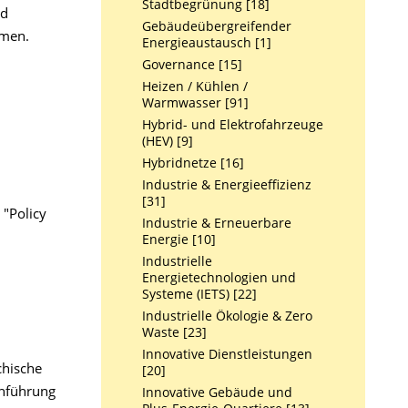
Stadtbegrünung [18]
nd
Gebäudeübergreifender
emen.
Energieaustausch [1]
Governance [15]
Heizen / Kühlen /
Warmwasser [91]
Hybrid- und Elektrofahrzeuge
(HEV) [9]
Hybridnetze [16]
Industrie & Energieeffizienz
[31]
 "Policy
Industrie & Erneuerbare
Energie [10]
Industrielle
Energietechnologien und
Systeme (IETS) [22]
Industrielle Ökologie & Zero
Waste [23]
Innovative Dienstleistungen
chische
[20]
chführung
Innovative Gebäude und