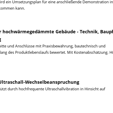
ird ein Umsetzungs­plan für eine anschließende Demon­stration in
z kommen kann.
ür hochwärmegedämmte Gebäude - Technik, Bauph
g
nitte und Anschlüsse mit Praxisbewährung, bautechnisch und
ntlang des Produktlebenslaufs bewertet. Mit Kostenabschätzung. H
Ultraschall-Wechselbeanspruchung
tzt durch hochfrequente Ultraschallvibration in Hinsicht auf