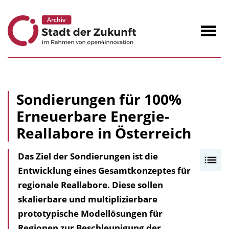
zum
Inhalt
Navig
öffne
Sondierungen für 100%
Erneuerbare Energie-
Reallabore in Österreich
Das Ziel der Sondierungen ist die
I
Entwicklung eines Gesamtkonzeptes für
n
regionale Reallabore. Diese sollen
h
skalierbare und multiplizierbare
a
prototypische Modellösungen für
l
Regionen zur Beschleunigung der
t