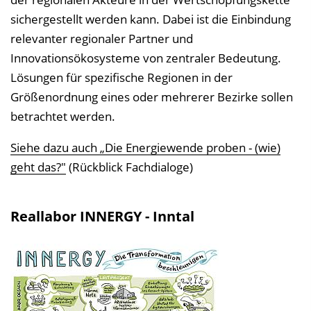
l
sichergestellt werden kann. Dabei ist die Einbindung
e
relevanter regionaler Partner und
n
Innovationsökosysteme von zentraler Bedeutung.
d
Lösungen für spezifische Regionen in der
e
Größenordnung eines oder mehrerer Bezirke sollen
n
betrachtet werden.
Siehe dazu auch „Die Energiewende proben - (wie)
geht das?"
(Rückblick Fachdialoge)
Reallabor INNERGY - Inntal