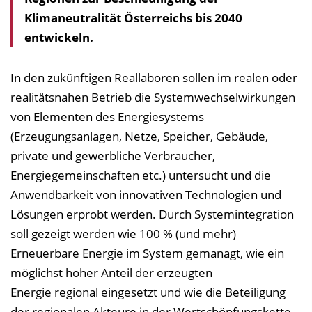
Klimaneutralität Österreichs bis 2040
s
entwickeln.
v
e
r
In den zukünftigen Reallaboren sollen im realen oder
z
realitätsnahen Betrieb die Systemwechselwirkungen
e
von Elementen des Energiesystems
i
(Erzeugungsanlagen, Netze, Speicher, Gebäude,
c
private und gewerbliche Verbraucher,
h
Energiegemeinschaften etc.) untersucht und die
n
Anwendbarkeit von innovativen Technologien und
i
Lösungen erprobt werden. Durch Systemintegration
s
soll gezeigt werden wie 100 % (und mehr)
e
Erneuerbare Energie im System gemanagt, wie ein
i
möglichst hoher Anteil der erzeugten
n
Energie regional eingesetzt und wie die Beteiligung
b
der regionalen Akteure in der Wertschöpfungskette