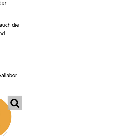
der
auch die
nd
eallabor