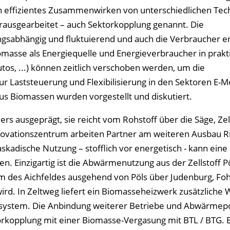
 effizientes Zusammenwirken von unterschiedlichen Tec
rausgearbeitet – auch Sektorkopplung genannt. Die
gsabhängig und fluktuierend und auch die Verbraucher 
omasse als Energiequelle und Energieverbraucher in prakti
tos, ...) können zeitlich verschoben werden, um die
 Laststeuerung und Flexibilisierung in den Sektoren E-Mob
s Biomassen wurden vorgestellt und diskutiert.
rs ausgeprägt, sie reicht vom Rohstoff über die Säge, Zel
nnovationszentrum arbeiten Partner am weiteren Ausbau R
skadische Nutzung – stofflich vor energetisch - kann eine
. Einzigartig ist die Abwärmenutzung aus der Zellstoff P
 des Aichfeldes ausgehend von Pöls über Judenburg, Foh
 wird. In Zeltweg liefert ein Biomasseheizwerk zusätzliche
ersystem. Die Anbindung weiterer Betriebe und Abwärmepo
rkopplung mit einer Biomasse-Vergasung mit BTL / BTG. Ei