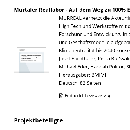
Murtaler Reallabor - Auf dem Weg zu 100% 
MURREAL vernetzt die Akteur:in
High Tech und Werkstoffe mit d
Forschung und Entwicklung. In 
und Geschäftsmodelle aufgebau
Klimaneutralität bis 2040 kons
Josef Bärnthaler, Petra Bußwal
Michael Eder, Hannah Politor, 
Herausgeber: BMIMI
Deutsch, 82 Seiten
Endbericht
(pdf, 4.86 MB)
D
o
w
Projektbeteiligte
n