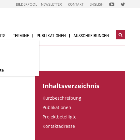
FOLGEN
FOLGEN
BILDERPOOL
NEWSLETTER
KONTAKT
ENGLISH
SIE
SIE
UNS
UNS
AUF
AUF
NACHHALTIG
NACHHALTI
WIRTSCHAFTEN
WIRTSCHAF
YOUTUBE
TWITTER-
CHANNEL
ACCOUNT
HTS
TERMINE
PUBLIKATIONEN
AUSSCHREIBUNGEN
Suchwidg
öffnen
te
Inhaltsverzeichnis
Kurzbeschreibung
Publikationen
Projektbeteiligte
Kontaktadresse