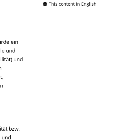
This content in English
rde ein
le und
ität) und
n
t,
en
ität bzw.
g und