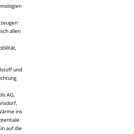
hnologien
erzeugen
sch allen
ilität,
lstoff und
ichtung
öls AG,
nsdorf,
 Wärme ins
tentiale
n auf die