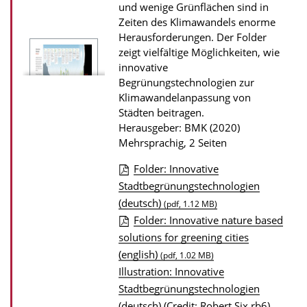
und wenige Grünflächen sind in
Zeiten des Klimawandels enorme
Herausforderungen. Der Folder
zeigt vielfältige Möglichkeiten, wie
innovative
Begrünungstechnologien zur
Klimawandelanpassung von
Städten beitragen.
Herausgeber: BMK (2020)
Mehrsprachig, 2 Seiten
Folder: Innovative
D
Stadtbegrünungstechnologien
(deutsch)
o
(pdf, 1.12 MB)
Folder: Innovative nature based
w
solutions for greening cities
n
(english)
(pdf, 1.02 MB)
l
Illustration: Innovative
o
Stadtbegrünungstechnologien
a
(deutsch) (Credit: Robert Six rb6)