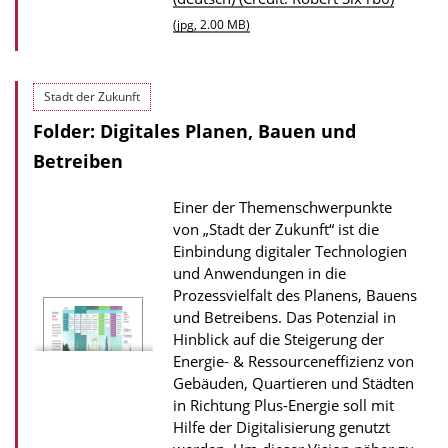
d
(jpg, 2.00 MB)
s
z
Stadt der Zukunft
u
r
Folder: Digitales Planen, Bauen und
P
Betreiben
u
Einer der Themenschwerpunkte
b
von „Stadt der Zukunft“ ist die
l
Einbindung digitaler Technologien
i
und Anwendungen in die
Prozessvielfalt des Planens, Bauens
k
und Betreibens. Das Potenzial in
a
Hinblick auf die Steigerung der
t
Energie- & Ressourceneffizienz von
i
Gebäuden, Quartieren und Städten
in Richtung Plus-Energie soll mit
o
Hilfe der Digitalisierung genutzt
n