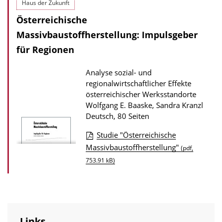
Haus der Zukunft
a
Österreichische
d
Massivbaustoffherstellung: Impulsgeber
s
für Regionen
z
u
Analyse sozial- und
r
regionalwirtschaftlicher Effekte
österreichischer Werksstandorte
P
Wolfgang E. Baaske, Sandra Kranzl
u
Deutsch, 80 Seiten
b
Studie "Österreichische
l
D
Massivbaustoffherstellung"
(pdf,
i
o
753.91 kB)
k
w
a
n
t
l
i
o
o
Links