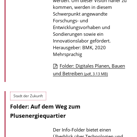
werden. Um dieser Vision näher zu
kommen, werden in diesem
Schwerpunkt angewandte
Forschungs- und
Entwicklungsvorhaben und
Sondierungen sowie ein
Innovationslabor gefördert.
Herausgeber: BMK, 2020
Mehrsprachig
Folder: Digitales Planen, Bauen
D
und Betreiben
(pdf, 3.13 MB)
o
w
Stadt der Zukunft
n
Folder: Auf dem Weg zum
l
Plusenergiequartier
o
a
Der Info-Folder bietet einen
d
Überblick über Technologien und