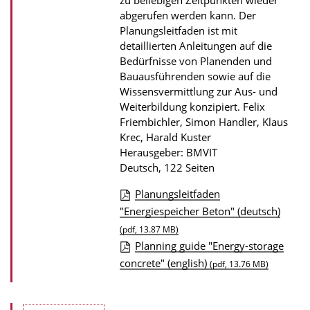
zu beliebigen Zeitpunkten wieder
i
abgerufen werden kann. Der
k
Planungsleitfaden ist mit
a
detaillierten Anleitungen auf die
Bedürfnisse von Planenden und
t
Bauausführenden sowie auf die
i
Wissensvermittlung zur Aus- und
o
Weiterbildung konzipiert.
Felix
n
Friembichler, Simon Handler, Klaus
Krec, Harald Kuster
Herausgeber: BMVIT
Deutsch, 122 Seiten
Planungsleitfaden
D
"Energiespeicher Beton" (deutsch)
o
(pdf, 13.87 MB)
Planning guide "Energy-storage
w
concrete" (english)
(pdf, 13.76 MB)
n
l
o