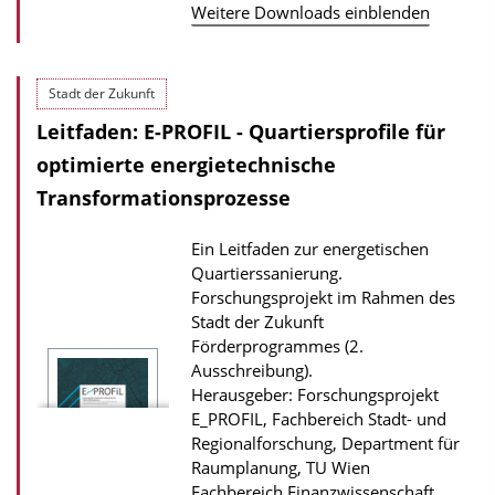
d
Weitere Downloads einblenden
s
z
Stadt der Zukunft
u
r
Leitfaden: E-PROFIL - Quartiersprofile für
P
optimierte energietechnische
u
Transformationsprozesse
b
Ein Leitfaden zur energetischen
l
Quartierssanierung.
i
Forschungsprojekt im Rahmen des
k
Stadt der Zukunft
a
Förderprogrammes (2.
Ausschreibung).
t
Herausgeber: Forschungsprojekt
i
E_PROFIL, Fachbereich Stadt- und
o
Regionalforschung, Department für
Raumplanung, TU Wien
n
Fachbereich Finanzwissenschaft