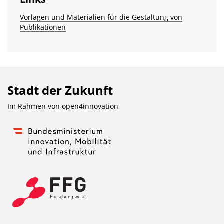
a
n
Vorlagen und Materialien für die Gestaltung von
d
Publikationen
s
z
u
r
Stadt der Zukunft
P
u
Im Rahmen von
open4innovation
b
l
i
k
a
t
i
o