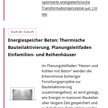
D
optimierte energietechnische
Transformationsprozesse
o
(pdf, 2.93
MB)
w
n
l
Stadt der Zukunft
o
Energiespeicher Beton: Thermische
a
Bauteilaktivierung. Planungsleitfaden
d
Einfamilien- und Reihenhäuser
s
z
Im Planungsleitfaden "Heizen und
u
Kühlen mit Beton" werden die
r
Erkenntnisse bisheriger
Forschungsprojekte zur
P
Bauteilaktivierung
u
zusammengefasst, es wird gezeigt,
b
wie Energie in massiven Bauteilen
l
über längere Zeit gespeichert und