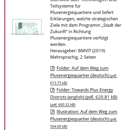
s
Teilsysteme für
z
Plusenergiequartiere und liefert
Erklärungen, welche strategischen
u
Ziele mit dem Programm „Stadt der
r
Zukunft“ in Richtung
P
Plusenergiequartiere verfolgt
werden.
u
Herausgeber: BMVIT (2019)
b
Mehrsprachig, 2 Seiten
l
Folder: Auf dem Weg zum
i
D
Plusenergiequartier (deutsch)
(pdf,
k
o
613.75 kB)
a
Folder: Towards Plus Energy
w
t
Districts (english) (pdf, 620.81 kB)
n
i
(pdf, 600.32 kB)
l
o
Illustration: Auf dem Weg zum
o
n
Plusenergiequartier (deutsch)
(pdf,
a
564.00 kB)