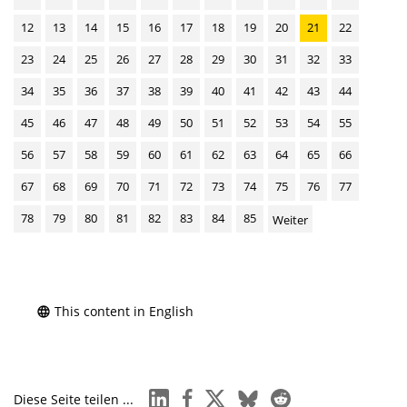
12
13
14
15
16
17
18
19
20
21
22
23
24
25
26
27
28
29
30
31
32
33
34
35
36
37
38
39
40
41
42
43
44
45
46
47
48
49
50
51
52
53
54
55
56
57
58
59
60
61
62
63
64
65
66
67
68
69
70
71
72
73
74
75
76
77
78
79
80
81
82
83
84
85
Weiter
This content in English
linkedin
facebook
x
bluesky
reddit
Diese Seite teilen ...