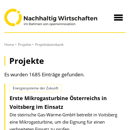
zum
Inhalt
Navig
öffne
Home
Projekte
Projektdatenbank
Projekte
Es wurden 1685 Einträge gefunden.
Energiesysteme der Zukunft
Erste Mikrogasturbine Österreichs in
Voitsberg im Einsatz
Die steirische Gas-Wärme-GmbH betreibt in Voitsberg
eine Mikrogasturbine, um die Eignung für einen
verbreiteten Einsatz zu prüfen