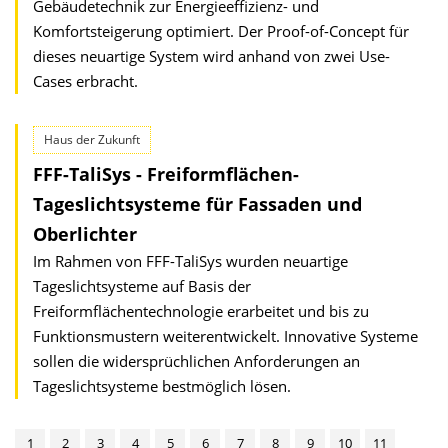
Gebäudetechnik zur Energieeffizienz- und
Komfortsteigerung optimiert. Der Proof-of-Concept für
dieses neuartige System wird anhand von zwei Use-
Cases erbracht.
Haus der Zukunft
FFF-TaliSys - Freiformflächen-
Tageslichtsysteme für Fassaden und
Oberlichter
Im Rahmen von FFF-TaliSys wurden neuartige
Tageslichtsysteme auf Basis der
Freiformflächentechnologie erarbeitet und bis zu
Funktions­mustern weiterentwickelt. Innovative Systeme
sollen die wider­sprüchlichen Anforderungen an
Tageslichtsysteme bestmöglich lösen.
1
2
3
4
5
6
7
8
9
10
11