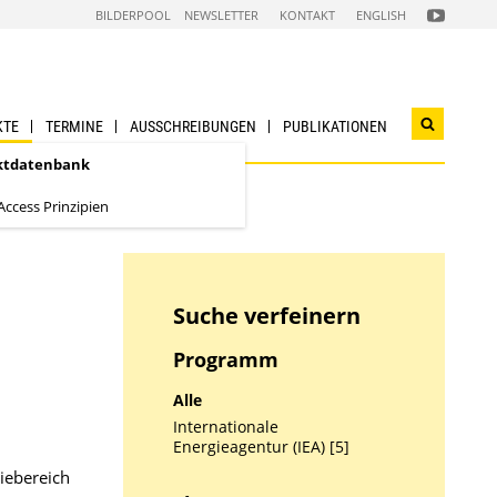
FOLGEN
BILDERPOOL
NEWSLETTER
KONTAKT
ENGLISH
SIE
UNS
AUF
NACHHALTI
WIRTSCHAF
YOUTUBE
CHANNEL
KTE
TERMINE
AUSSCHREIBUNGEN
PUBLIKATIONEN
Suchwidg
öffnen
ktdatenbank
ccess Prinzipien
Suche verfeinern
Programm
Alle
Internationale
Energieagentur (IEA) [5]
iebereich