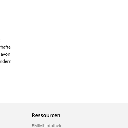
e
rhafte
 davon
ndern.
Ressourcen
BMIMI-Infothek