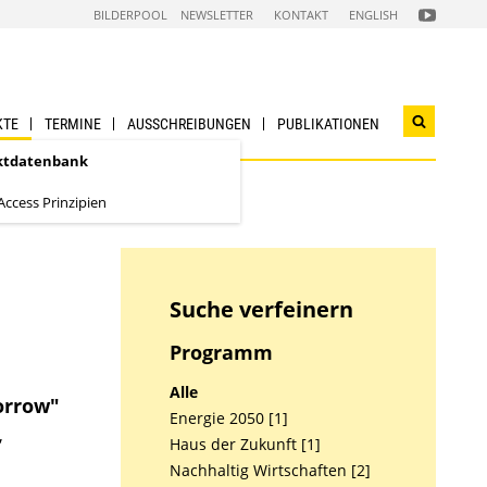
FOLGEN
BILDERPOOL
NEWSLETTER
KONTAKT
ENGLISH
SIE
UNS
AUF
NACHHALTI
WIRTSCHAF
YOUTUBE
CHANNEL
KTE
TERMINE
AUSSCHREIBUNGEN
PUBLIKATIONEN
Suchwidg
öffnen
ktdatenbank
ccess Prinzipien
Suche verfeinern
Programm
Alle
orrow"
Energie 2050 [1]
,
Haus der Zukunft [1]
Nachhaltig Wirtschaften [2]