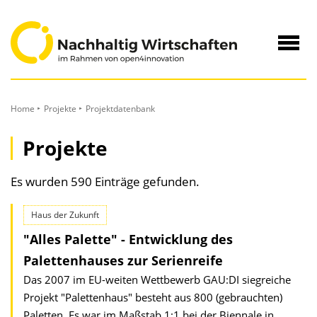
zum
Inhalt
Navig
öffne
Home
Projekte
Projektdatenbank
Projekte
Es wurden 590 Einträge gefunden.
Haus der Zukunft
"Alles Palette" - Entwicklung des
Palettenhauses zur Serienreife
Das 2007 im EU-weiten Wettbewerb GAU:DI siegreiche
Projekt "Palettenhaus" besteht aus 800 (gebrauchten)
Paletten. Es war im Maßstab 1:1 bei der Biennale in