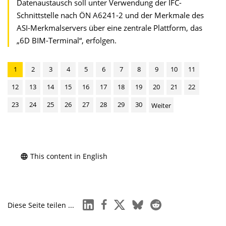
Datenaustausch soll unter Verwendung der IFC-
Schnittstelle nach ÖN A6241-2 und der Merkmale des
ASI-Merkmalservers über eine zentrale Plattform, das
„6D BIM-Terminal“, erfolgen.
1
2
3
4
5
6
7
8
9
10
11
12
13
14
15
16
17
18
19
20
21
22
23
24
25
26
27
28
29
30
Weiter
This content in English
linkedin
facebook
x
bluesky
reddit
Diese Seite teilen ...