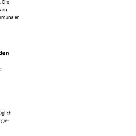
. Die
 von
ommunaler
den
e
üglich
gie-