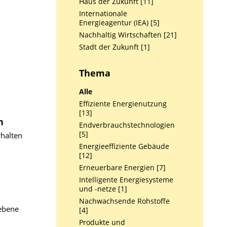
Haus der Zukunft [11]
Internationale
Energieagentur (IEA) [5]
Nachhaltig Wirtschaften [21]
Stadt der Zukunft [1]
Thema
Alle
Effiziente Energienutzung
[13]
n
Endverbrauchstechnologien
[5]
halten
Energieeffiziente Gebäude
[12]
Erneuerbare Energien [7]
Intelligente Energiesysteme
und -netze [1]
Nachwachsende Rohstoffe
sebene
[4]
Produkte und