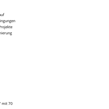
auf
dingungen
Projekte
nierung
" mit 70