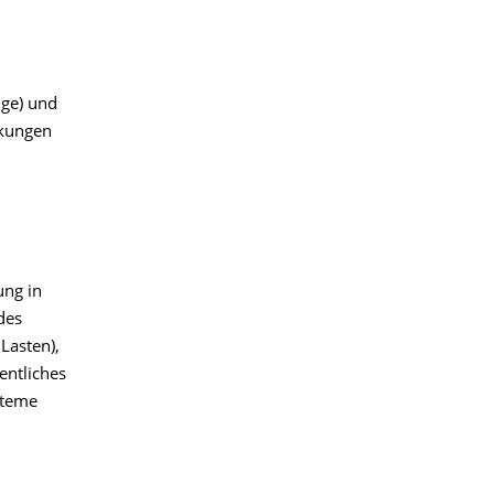
nge) und
rkungen
ung in
des
Lasten),
entliches
steme