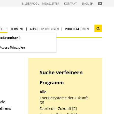
FOLGEN
BILDERPOOL
NEWSLETTER
KONTAKT
ENGLISH
SIE
UNS
AUF
NACHHALTI
WIRTSCHAF
YOUTUBE
CHANNEL
KTE
TERMINE
AUSSCHREIBUNGEN
PUBLIKATIONEN
Suchwidg
öffnen
ktdatenbank
ccess Prinzipien
Suche verfeinern
Programm
Alle
Energiesysteme der Zukunft
nde
[2]
ahrens
Fabrik der Zukunft [2]