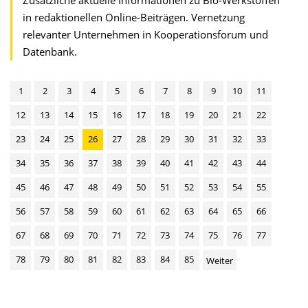
Zusätzliche aktuelle Informationen zu Bio-Werkstoffen
in redaktionellen Online-Beiträgen. Vernetzung
relevanter Unternehmen in Kooperationsforum und
Datenbank.
1
2
3
4
5
6
7
8
9
10
11
12
13
14
15
16
17
18
19
20
21
22
23
24
25
26
27
28
29
30
31
32
33
34
35
36
37
38
39
40
41
42
43
44
45
46
47
48
49
50
51
52
53
54
55
56
57
58
59
60
61
62
63
64
65
66
67
68
69
70
71
72
73
74
75
76
77
78
79
80
81
82
83
84
85
Weiter