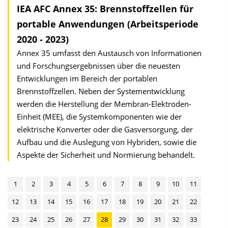
IEA AFC Annex 35: Brennstoffzellen für
portable Anwendungen (Arbeitsperiode
2020 - 2023)
Annex 35 umfasst den Austausch von Informationen
und Forschungsergebnissen über die neuesten
Entwicklungen im Bereich der portablen
Brennstoffzellen. Neben der Systementwicklung
werden die Herstellung der Membran-Elektroden-
Einheit (MEE), die Systemkomponenten wie der
elektrische Konverter oder die Gasversorgung, der
Aufbau und die Auslegung von Hybriden, sowie die
Aspekte der Sicherheit und Normierung behandelt.
1
2
3
4
5
6
7
8
9
10
11
12
13
14
15
16
17
18
19
20
21
22
23
24
25
26
27
28
29
30
31
32
33