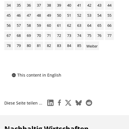
34
35
36
37
38
39
40
41
42
43
44
45
46
47
48
49
50
51
52
53
54
55
56
57
58
59
60
61
62
63
64
65
66
67
68
69
70
71
72
73
74
75
76
77
78
79
80
81
82
83
84
85
Weiter
This content in English
linkedin
facebook
x
bluesky
reddit
Diese Seite teilen ...
Nachhaltig Wirtschaften