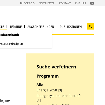
FOLGEN
BILDERPOOL
NEWSLETTER
KONTAKT
ENGLISH
SIE
UNS
AUF
NACHHALTI
WIRTSCHAF
YOUTUBE
CHANNEL
KTE
TERMINE
AUSSCHREIBUNGEN
PUBLIKATIONEN
Suchwidg
öffnen
ktdatenbank
ccess Prinzipien
Suche verfeinern
Programm
Alle
Energie 2050 [3]
Energiesysteme der Zukunft
[1]
ln, um