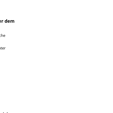
er dem
iche
nter