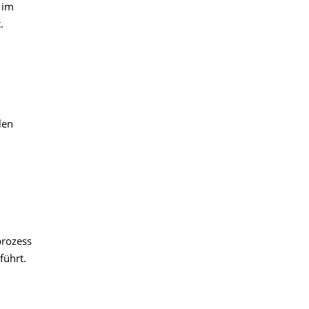
 im
.
len
prozess
führt.