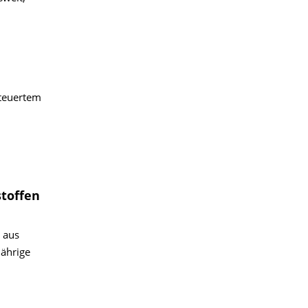
steuertem
stoffen
 aus
ährige