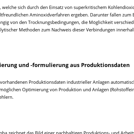
n, welche sich durch den Einsatz von superkritischem Kohlendioxid
freundlichen Aminoxidverfahren ergeben. Darunter fallen zum B
hängig von den Trocknungsbedingungen, die Möglichkeit verschie
alytischer Methoden zum Nachweis dieser Verbindungen innerhal
ierung und -formulierung aus Produktionsdaten
 vorhandenen Produktionsdaten industrieller Anlagen automatisc
rmöglichen Optimierung von Produktion und Anlagen (Rohstoffein
ehlern.
a zeichnet das Bild einer nachhaltigen Produktions- und Arbeit