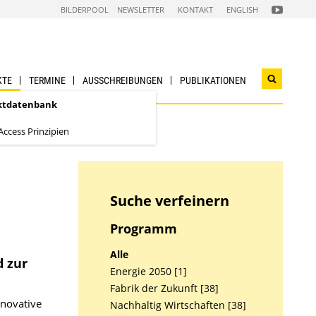
FOLGEN
BILDERPOOL
NEWSLETTER
KONTAKT
ENGLISH
SIE
UNS
AUF
NACHHALTI
WIRTSCHAF
YOUTUBE
CHANNEL
KTE
TERMINE
AUSSCHREIBUNGEN
PUBLIKATIONEN
Suchwidg
öffnen
ktdatenbank
ccess Prinzipien
Suche verfeinern
Programm
Alle
d zur
Energie 2050 [1]
Fabrik der Zukunft [38]
nnovative
Nachhaltig Wirtschaften [38]