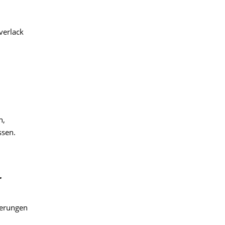
verlack
n,
ssen.
r
derungen