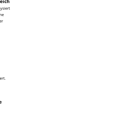
eich
ysiert
hne
er
rt.
e