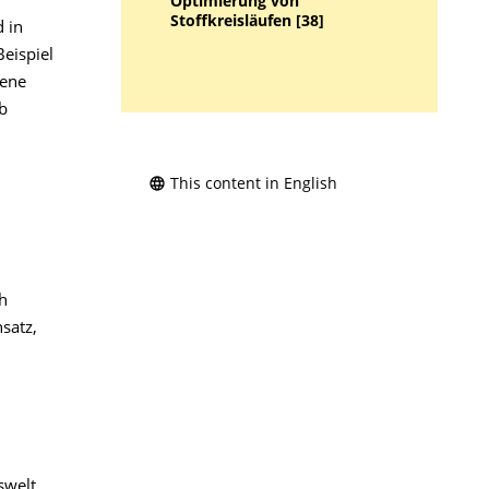
Optimierung von
Stoffkreisläufen [38]
 in
eispiel
dene
b
This content in English
h
satz,
swelt,