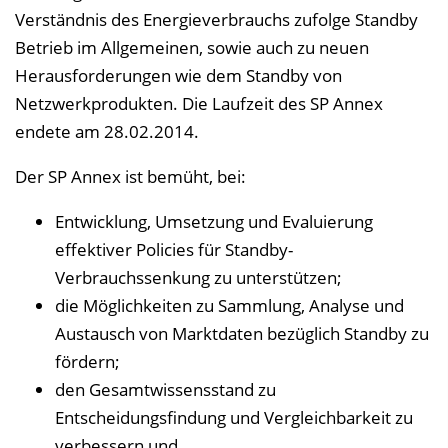
Verständnis des Energie­verbrauchs zufolge Standby
e
Betrieb im Allgemeinen, sowie auch zu neuen
n
Herausforderungen wie dem Standby von
d
Netzwerkprodukten. Die Laufzeit des SP Annex
e
endete am 28.02.2014.
n
Der SP Annex ist bemüht, bei:
Entwicklung, Umsetzung und Evaluierung
effektiver Policies für Standby-
Verbrauchssenkung zu unterstützen;
die Möglichkeiten zu Sammlung, Analyse und
Austausch von Marktdaten bezüglich Standby zu
fördern;
den Gesamtwissensstand zu
Entscheidungsfindung und Vergleich­barkeit zu
verbessern und