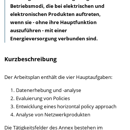
Betriebsmodi, die bei elektrischen und
v
elektronischen Produkten auftreten,
e
wenn sie - ohne ihre Haupt­funktion
r
auszuführen - mit einer
z
Energieversorgung verbunden sind.
e
i
c
Kurzbeschreibung
h
n
Der Arbeitsplan enthält die vier Hauptaufgaben:
i
s
Datenerhebung und -analyse
e
Evaluierung von Policies
i
Entwicklung eines horizontal policy approach
n
Analyse von Netzwerkprodukten
b
Die Tätigkeitsfelder des Annex bestehen im
l