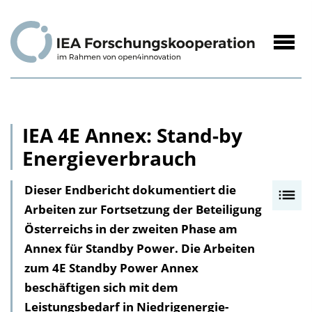
zum
Inhalt
Navig
öffne
IEA 4E Annex: Stand-by
Energieverbrauch
Dieser Endbericht dokumentiert die
I
Arbeiten zur Fortsetzung der Beteiligung
n
Österreichs in der zweiten Phase am
h
Annex für Standby Power. Die Arbeiten
a
zum 4E Standby Power Annex
l
beschäftigen sich mit dem
t
Leistungsbedarf in Niedrigenergie-
s