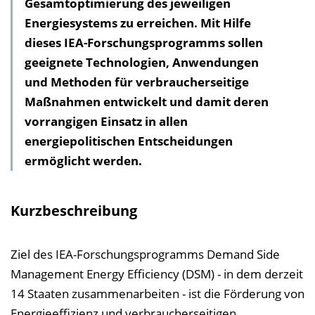
Gesamtoptimierung des jeweiligen
l
Energiesystems zu erreichen. Mit Hilfe
t
dieses IEA-Forschungsprogramms sollen
s
geeignete Technologien, Anwendungen
v
und Methoden für verbraucherseitige
e
Maßnahmen entwickelt und damit deren
r
vorrangigen Einsatz in allen
z
energiepolitischen Entscheidungen
e
ermöglicht werden.
i
c
h
Kurzbeschreibung
n
i
Ziel des IEA-Forschungsprogramms Demand Side
s
Management Energy Efficiency (DSM) - in dem derzeit
e
14 Staaten zusammenarbeiten - ist die Förderung von
i
Energieeffizienz und verbraucherseitigen