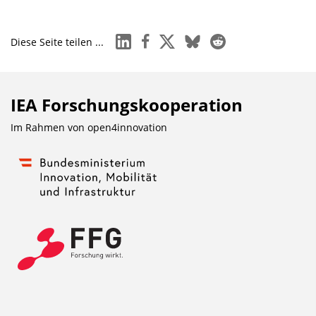
linkedin
facebook
x
bluesky
reddit
Diese Seite teilen ...
IEA Forschungs­kooperation
Im Rahmen von
open4innovation