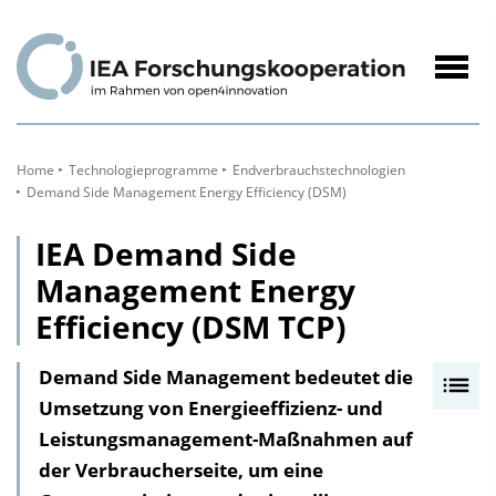
zum
Inhalt
Navig
öffne
Home
Technologieprogramme
Endverbrauchs­technologien
Demand Side Management Energy Efficiency (DSM)
IEA Demand Side
Management Energy
Efficiency (DSM TCP)
Demand Side Management bedeutet die
I
Umsetzung von Energieeffizienz- und
n
Leistungsmanagement-Maßnahmen auf
h
der Verbraucherseite, um eine
a