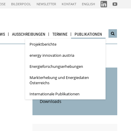
FOLGEN
FOLGEN
EISE
BILDERPOOL
NEWSLETTER
KONTAKT
ENGLISH
SIE
SIE
UNS
UNS
AUF
AUF
IEA
NACHHALTI
LINKEDIN-
WIRTSCHAF
CHANNEL
YOUTUBE
CHANNEL
EWS
AUSSCHREIBUNGEN
TERMINE
PUBLIKATIONEN
Suchwidg
öffnen
Projektberichte
energy innovation austria
Energieforschungs­erhebungen
Markterhebung und Energiedaten
Inhaltsverzeichnis
Österreichs
Inhaltsbeschreibung
Internationale Publikationen
Downloads