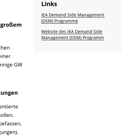
Links
IEA Demand Side Manage­ment
(DSM) Programme
n großem
Website des IEA Demand Side
Manage­ment (DSM) Programm
chen
einer
 einige GW
stungen
entierte
ollen.
befassen,
gungen).