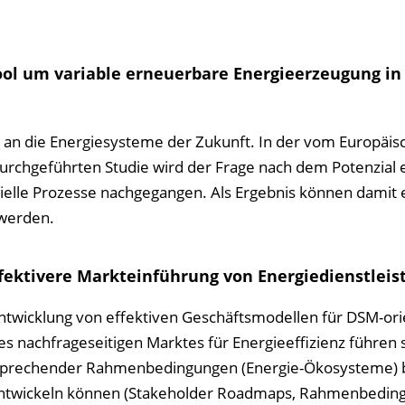
 Tool um variable erneuerbare Energieerzeugung i
g an die Energie­systeme der Zukunft. In der vom Europäis
 durchgeführten Studie wird der Frage nach dem Potenzial 
ielle Prozesse nachgegangen. Als Ergebnis können damit
 werden.
fektivere Marktein­führung von Energiedienstlei
 Entwicklung von effektiven Geschäftsmodellen für DSM-ori
s nachfrageseitigen Marktes für Energieeffizienz führen s
entsprechender Rahmen­bedingungen (Energie-Ökosysteme) 
 entwickeln können (Stakeholder Roadmaps, Rahmenbedin