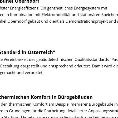
zbühel Oberndorf
ter Energieeffizienz. Ein ganzheitliches Energiesystem mit
en in Kombination mit Elektromobilität und stationären Speiche
bühel Oberndorf gebaut und dient als Demonstrationsprojekt und 
Standard in Österreich"
ute Vereinbarkeit des gebäudetechnischen Qualitätsstandards "Pas
estaltung dargestellt und entsprechend erläutert. Damit wird di
 gemacht und verbreitet.
thermischen Komfort in Bürogebäuden
 den thermischen Komfort am Beispiel mehrerer Bürogebäude in
en Grundlagen für die Erarbeitung detaillierter Anpassungsstra
 in Start- und Ergebnisworkshops aktiv in das Projekt einbezogen