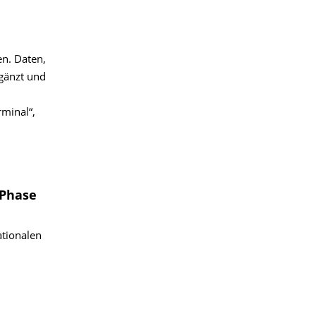
en. Daten,
rgänzt und
minal“,
 Phase
ationalen