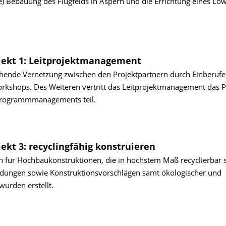
e) Bebauung des Flugfelds in Aspern und die Errichtung eines Low
rojekt 1: Leitprojektmanagement
chende Vernetzung zwischen den Projektpartnern durch Einberuf
rkshops. Des Weiteren vertritt das Leitprojektmanagement das P
Programmmanagements teil.
ojekt 3: recyclingfähig konstruieren
 für Hochbaukonstruktionen, die in höchstem Maß recyclierbar s
ungen sowie Konstruktionsvorschlägen samt ökologischer und
urden erstellt.