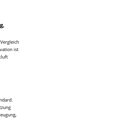
g,
 Vergleich
ation ist
luft
ndard.
tzung
zeugung,