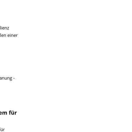
lienz
len einer
anung -
em für
für