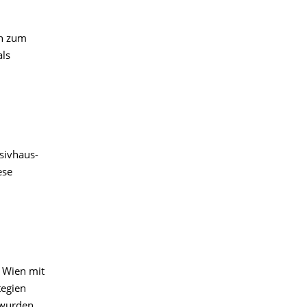
rn zum
als
sivhaus-
ese
 Wien mit
tegien
 wurden.