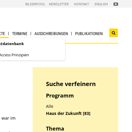
FOLGEN
BILDERPOOL
NEWSLETTER
KONTAKT
ENGLISH
SIE
UNS
AUF
NACHHALTI
WIRTSCHAF
YOUTUBE
CHANNEL
KTE
TERMINE
AUSSCHREIBUNGEN
PUBLIKATIONEN
Suchwidg
öffnen
ktdatenbank
ccess Prinzipien
Suche verfeinern
Programm
Alle
Haus der Zukunft [83]
s war im
n
Thema