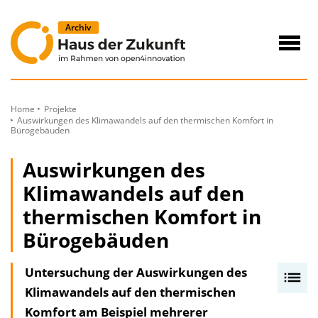
zum
Inhalt
Navig
öffne
Home
Projekte
Auswirkungen des Klimawandels auf den thermischen Komfort in
Bürogebäuden
Auswirkungen des
Klimawandels auf den
thermischen Komfort in
Bürogebäuden
Untersuchung der Auswirkungen des
I
Klimawandels auf den thermischen
n
Komfort am Beispiel mehrerer
h