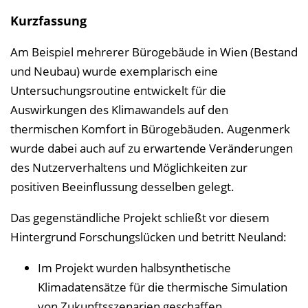
i
Kurzfassung
n
Am Beispiel mehrerer Bürogebäude in Wien (Bestand
b
und Neubau) wurde exemplarisch eine
l
Untersuchungsroutine entwickelt für die
e
Auswirkungen des Klimawandels auf den
n
thermischen Komfort in Bürogebäuden. Augenmerk
d
wurde dabei auch auf zu erwartende Veränderungen
e
des Nutzerverhaltens und Möglichkeiten zur
n
positiven Beeinflussung desselben gelegt.
Das gegenständliche Projekt schließt vor diesem
Hintergrund Forschungslücken und betritt Neuland:
Im Projekt wurden halbsynthetische
Klimadatensätze für die thermische Simulation
von Zukunftsszenarien geschaffen.