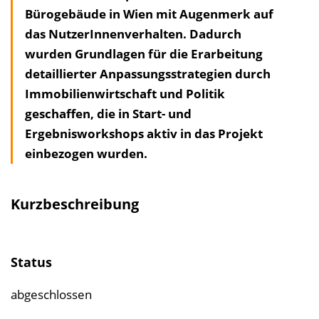
Bürogebäude in Wien mit Augenmerk auf
a
das NutzerInnenverhalten. Dadurch
l
wurden Grundlagen für die Erarbeitung
t
detaillierter Anpassungsstrategien durch
s
Immobilienwirtschaft und Politik
v
geschaffen, die in Start- und
e
Ergebnisworkshops aktiv in das Projekt
r
einbezogen wurden.
z
e
i
Kurzbeschreibung
c
h
n
Status
i
s
abgeschlossen
e