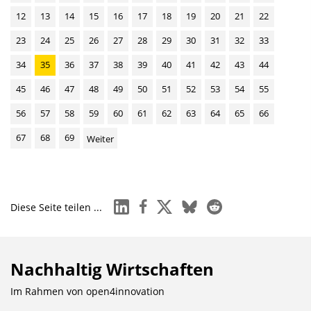
12
13
14
15
16
17
18
19
20
21
22
23
24
25
26
27
28
29
30
31
32
33
34
35
36
37
38
39
40
41
42
43
44
45
46
47
48
49
50
51
52
53
54
55
56
57
58
59
60
61
62
63
64
65
66
67
68
69
Weiter
linkedin
facebook
x
bluesky
reddit
Diese Seite teilen ...
Nachhaltig Wirtschaften
Im Rahmen von
open4innovation