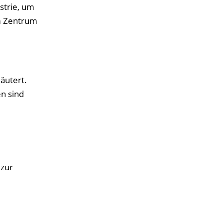
strie, um
Im Zentrum
äutert.
n sind
zur