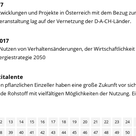
17
wicklungen und Projekte in Österreich mit dem Bezug zu
Veranstaltung lag auf der Vernetzung der D-A-CH-Länder.
2017
Nutzen von Verhaltensänderungen, der Wirtschaftlichkeit
rgiestrategie 2050
italente
n pflanzlichen Einzeller haben eine große Zukunft vor sich
e Rohstoff mit vielfältigen Möglichkeiten der Nutzung. E
2
13
14
15
16
17
18
19
20
21
22
23
24
8
39
40
41
42
43
44
45
46
47
48
49
50