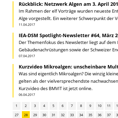
Rückblick: Netzwerk Algen am 3. April 20
Im Rahmen der elf Vorträge wurden neueste Ent
Alge vorgestellt. Ein weiterer Schwerpunkt der 
11.04.2017
IEA-DSM Spotlight-Newsletter #64, März 
Der Themenfokus des Newsletter liegt auf dem 
Gebäudenachrüstungen sowie der Schweizer Ene
07.04.2017
Kurzvideo Mikroalgen: unscheinbare Mult
Was sind eigentlich Mikroalgen? Die winzig kleine
gelten als der vielversprechendste nachwachsend
Kurzvideo des BMVIT ist jetzt online.
06.04.2017
1
2
3
4
5
6
7
8
9
10
11
1
27
28
29
30
31
32
33
34
35
36
37
3