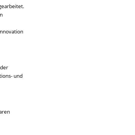
gearbeitet.
in
innovation
 der
ions- und
aren