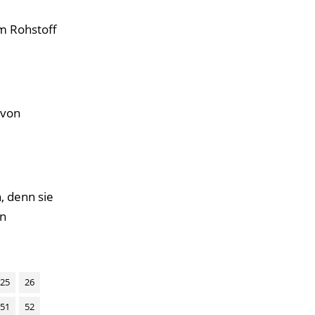
m Rohstoff
 von
, denn sie
in
25
26
51
52