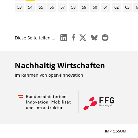
53
54
55
56
57
58
59
60
61
62
63
6
linkedin
facebook
x
bluesky
reddit
Diese Seite teilen ...
Nachhaltig Wirtschaften
Im Rahmen von
open4innovation
IMPRESSUM