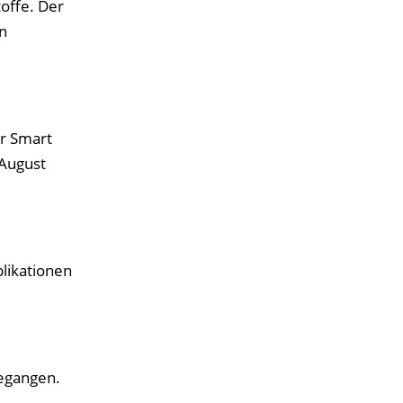
offe. Der
n
or Smart
 August
likationen
egangen.