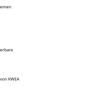
stemen
uerbare
g von KWEA