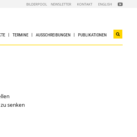
FOLGEN
BILDERPOOL
NEWSLETTER
KONTAKT
ENGLISH
SIE
UNS
AUF
NACHHALTI
WIRTSCHAF
YOUTUBE
CHANNEL
KTE
TERMINE
AUSSCHREIBUNGEN
PUBLIKATIONEN
Suchwidg
öffnen
llen
 zu senken