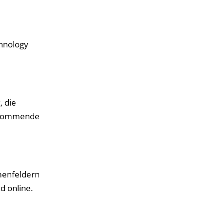
chnology
 die
f kommende
emenfeldern
d online.