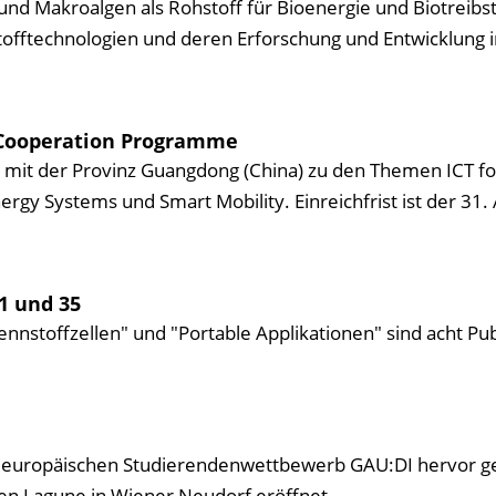
d Makroalgen als Rohstoff für Bioenergie und Biotreibst
tofftechnologien und deren Erforschung und Entwicklung i
 Cooperation Programme
 mit der Provinz Guangdong (China) zu den Themen ICT f
ergy Systems und Smart Mobility. Einreichfrist ist der 31.
1 und 35
stoffzellen" und "Portable Applikationen" sind acht Pub
em europäischen Studierendenwettbewerb GAU:DI hervor g
uen Lagune in Wiener Neudorf eröffnet.