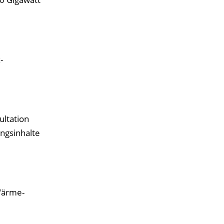
­
ultation
ngsinhalte
Wärme-