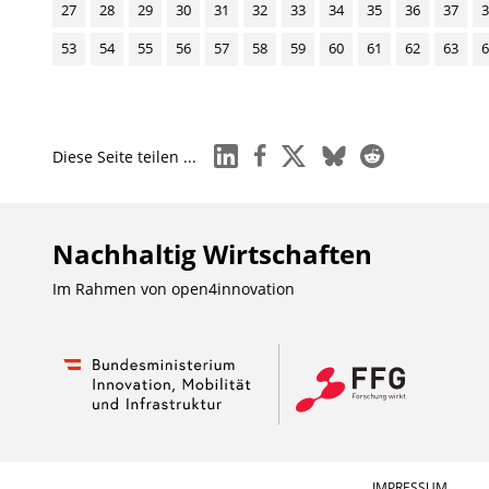
27
28
29
30
31
32
33
34
35
36
37
3
53
54
55
56
57
58
59
60
61
62
63
6
linkedin
facebook
x
bluesky
reddit
Diese Seite teilen ...
Nachhaltig Wirtschaften
Im Rahmen von
open4innovation
IMPRESSUM