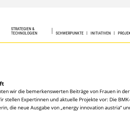
STRATEGIEN &
TECHNOLOGIEN
SCHWERPUNKTE
INITIATIVEN
PROJE
ft
hten wir die bemerkens­werten Beiträge von Frauen in der
r stellen Expert­innen und aktuelle Projekte vor: Die BMK
erin, die neue Ausgabe von „energy innovation austria“ un