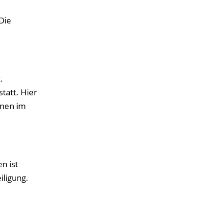
Die
.
tatt. Hier
onen im
n ist
iligung.