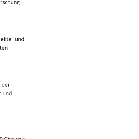
orschung
jekte" und
rten
 der
t und
10 Gigawatt