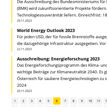
Die Ausschreibung des Bundesministeriums für K
(BMK) wird zukunftsorientierte Projekte fördern
Technologiesouveränität liefern. Einreichfrist: 
29.11.2023
World Energy Outlook 2023
Für jeden USD, der für fossile Brenn­stoffe aus
die dazu­gehörige Infra­struktur ausgegeben. Vor 
22.11.2023
Ausschreibung: Energieforschung 2023
Das Energieforschungsprogramm des Klima- und E
wichtige Beiträge zur Klimaneutralität 2040. Es
Österreich für saubere Energietechnologien zu s
2024
20.11.2023
1
2
3
4
5
6
7
8
9
10
11
1