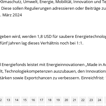
limaschutz, Umwelt, Energie, Mobilität, Innovation und T
. Diese sollen Regulierungen adressieren oder Beiträge zu
18. März 2024
gegeben wird, werden 1,8 USD für saubere Energie­technolo
fünf Jahren lag dieses Verhältnis noch bei 1:1.
nergiefonds leistet mit Energieinnovationen „Made in Au
 gilt, Technologiekompetenzen auszubauen, den Innovation
tärken sowie Exportchancen zu verbessern. Einreichfrist:
2
13
14
15
16
17
18
19
20
21
22
23
24