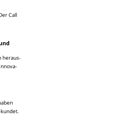
Der Call
 und
n heraus­
Innova­
 haben
ekundet.