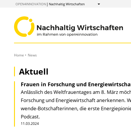
zum
OPEN4INNOVATION
Nachhaltig Wirtschaften
Anzeigen
Inhalt
Home
News
Aktuell
Frauen in Forschung und Energiewirtscha
Anlässlich des Welt­frauen­tages am 8. März möc
Forschung und Energie­wirtschaft anerkennen. Wi
wende-Botschafter­innen, die erste Energie­pioni
Podcast.
11.03.2024