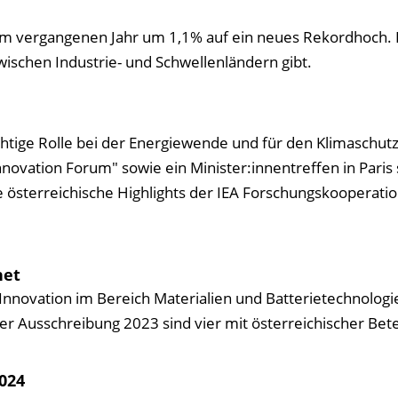
im vergangenen Jahr um 1,1% auf ein neues Rekordhoch. 
ischen Industrie- und Schwellen­ländern gibt.
chtige Rolle bei der Energie­wende und für den Klimaschutz
no­vation Forum" sowie ein Minister:innen­treffen in Paris s
e öster­reichische Highlights der IEA Forschungskooperati
net
nnovation im Bereich Materialien und Batterietechnologie
er Ausschreibung 2023 sind vier mit österreichischer Bete
024