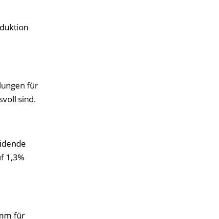
oduktion
lungen für
voll sind.
eidende
uf 1,3%
amm für