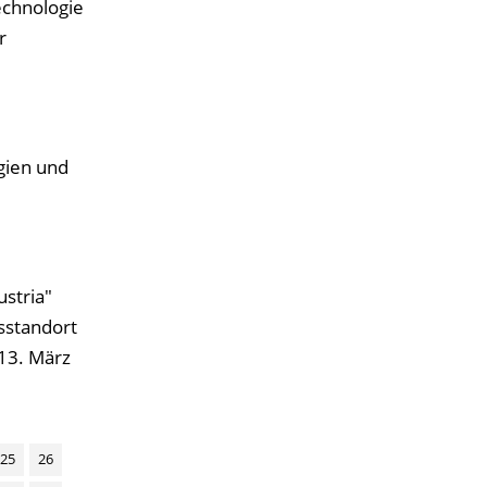
echnologie
r
gien und
stria"
sstandort
 13. März
25
26