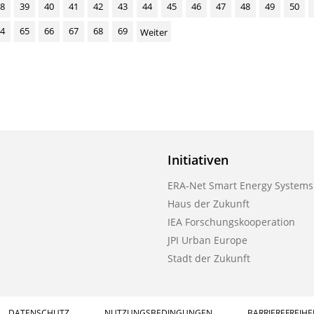
8
39
40
41
42
43
44
45
46
47
48
49
50
4
65
66
67
68
69
Weiter
Initiativen
ERA-Net Smart Energy Systems
Haus der Zukunft
IEA Forschungskooperation
JPI Urban Europe
Stadt der Zukunft
DATENSCHUTZ
NUTZUNGSBEDINGUNGEN
BARRIEREFREIHE