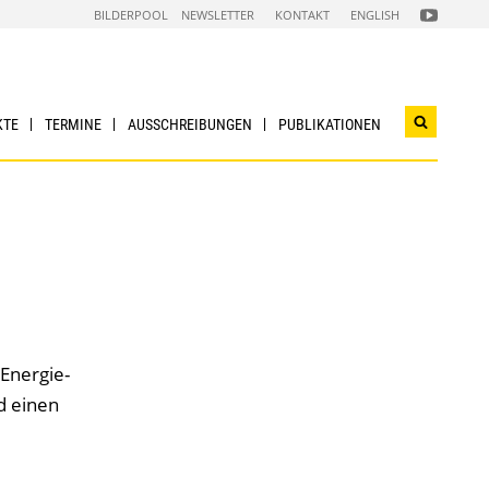
FOLGEN
BILDERPOOL
NEWSLETTER
KONTAKT
ENGLISH
SIE
UNS
AUF
NACHHALTI
WIRTSCHAF
YOUTUBE
CHANNEL
KTE
TERMINE
AUSSCHREIBUNGEN
PUBLIKATIONEN
Suchwidg
öffnen
-Energie­
d einen