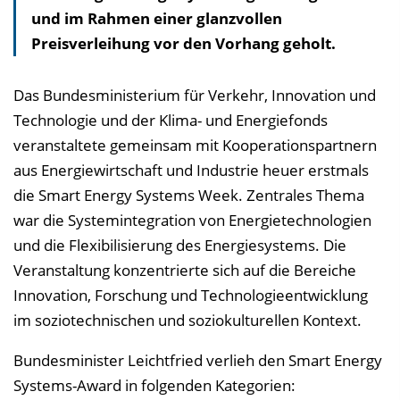
und im Rahmen einer glanzvollen
v
Preisverleihung vor den Vorhang geholt.
e
r
z
Das Bundesministerium für Verkehr, Innovation und
e
Technologie und der Klima- und Energiefonds
i
veranstaltete gemeinsam mit Kooperationspartnern
c
aus Energiewirtschaft und Industrie heuer erstmals
h
die Smart Energy Systems Week. Zentrales Thema
n
war die Systemintegration von Energietechnologien
i
und die Flexibilisierung des Energiesystems. Die
s
Veranstaltung konzentrierte sich auf die Bereiche
e
Innovation, Forschung und Technologieentwicklung
i
im soziotechnischen und soziokulturellen Kontext.
n
Bundesminister Leichtfried verlieh den Smart Energy
b
Systems-Award in folgenden Kategorien:
l