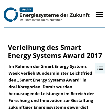
zum
Inhalt
Navig
öffne
Verleihung des Smart
Energy Systems Award 2017
Im Rahmen der Smart Energy Systems
I
Week verlieh Bundesminister Leichtfried
n
den „Smart Energy Systems Award" in
h
drei Kategorien. Damit wurden
a
herausragende Leistungen im Bereich der
l
Forschung und Innovation zur Gestaltung
t
zukünftiger Energiesysteme gewürdigt
s