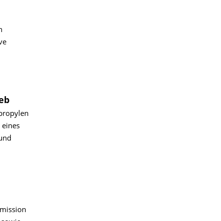
n
ve
eb
propylen
 eines
 und
Emission