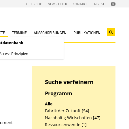
FOLGEN
BILDERPOOL
NEWSLETTER
KONTAKT
ENGLISH
SIE
UNS
AUF
NACHHALTI
WIRTSCHAF
YOUTUBE
CHANNEL
KTE
TERMINE
AUSSCHREIBUNGEN
PUBLIKATIONEN
Suchwidg
öffnen
ktdatenbank
ccess Prinzipien
Suche verfeinern
Programm
Alle
Fabrik der Zukunft [54]
Nachhaltig Wirtschaften [47]
gement
Ressourcenwende [1]