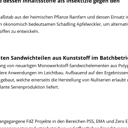
 dessen Inhaltsstoffe als Insektizid gegen den
stab aus der heimischen Pflanze Rainfarn und dessen Einsatz i
n ökonomisch bedeutsamen Schädling Apfelwickler, um alternati
offen zu entwickeln.
chten Sandwichteilen aus Kunststoff im Batchbetri
llung von neuartigen Monowerkstoff-Sandwichelementen aus Poly
andere Anwendungen im Leichtbau. Aufbauend auf den Ergebnissen
gebaut, welche einerseits die Herstellung von Nullserien erlaubt
ante Serienproduktion liefert.
orangegangene FdZ Projekte in den Bereichen PSS, EMA und Zero 