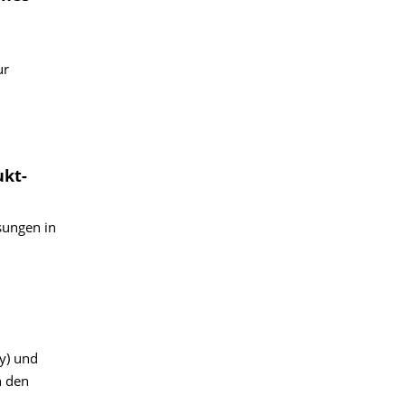
ur
ukt-
sungen in
y) und
n den