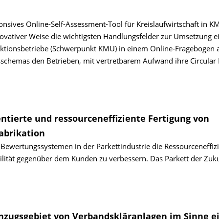
onsives Online-Self-Assessment-Tool für Kreislaufwirtschaft in K
nnovativer Weise die wichtigsten Handlungsfelder zur Umsetzung e
roduktionsbetriebe (Schwerpunkt KMU) in einem Online-Fragebogen 
gsschemas den Betrieben, mit vertretbarem Aufwand ihre Circula
tierte und ressourceneffiziente Fertigung von
abrikation
 Bewertungssystemen in der Parkettindustrie die Ressourceneffiz
ilität gegenüber dem Kunden zu verbessern. Das Parkett der Zuku
zugsgebiet von Verbandskläranlagen im Sinne e