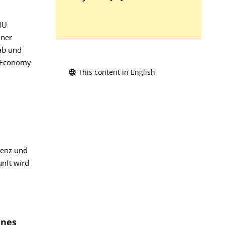
MU
iner
ab und
r Economy
This content in English
ienz und
nft wird
ines