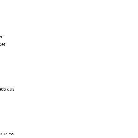
er
ket
nds aus
prozess