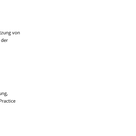
etzung von
 der
ung,
ractice