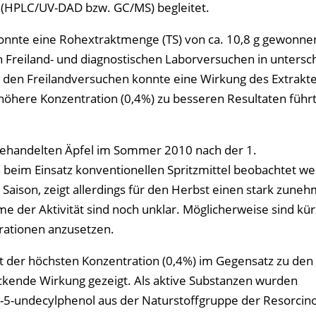
k (HPLC/UV-DAD bzw. GC/MS) begleitet.
 konnte eine Rohextraktmenge (TS) von ca. 10,8 g gewonn
 Freiland- und diagnostischen Laborversuchen in untersc
n den Freilandversuchen konnte eine Wirkung des Extrakt
öhere Konzentration (0,4%) zu besseren Resultaten führte
 behandelten Äpfel im Sommer 2010 nach der 1.
h beim Einsatz konventionellen Spritzmittel beobachtet we
 Saison, zeigt allerdings für den Herbst einen stark zun
me der Aktivität sind noch unklar. Möglicherweise sind kü
rationen anzusetzen.
it der höchsten Konzentration (0,4%) im Gegensatz zu den
ckende Wirkung gezeigt. Als aktive Substanzen wurden
5-undecylphenol aus der Naturstoffgruppe der Resorcino