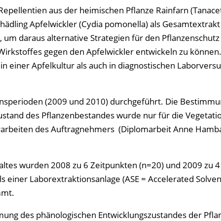
Repellentien aus der heimischen Pflanze Rainfarn (Tanac
ädling Apfelwickler (Cydia pomonella) als Gesamtextrakt
um daraus alternative Strategien für den Pflanzenschutz 
 Wirkstoffes gegen den Apfelwickler entwickeln zu können
n einer Apfelkultur als auch in diagnostischen Laborvers
onsperioden (2009 und 2010) durchgeführt. Die Bestimmu
ustand des Pflanzenbestandes wurde nur für die Vegetati
Vorarbeiten des Auftragnehmers (Diplomarbeit Anne Ham
altes wurden 2008 zu 6 Zeitpunkten (n=20) und 2009 zu 4
 einer Laborextraktionsanlage (ASE = Accelerated Solven
mmt.
mung des phänologischen Entwicklungszustandes der Pfla