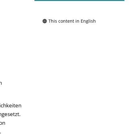
This content in English
n
ichkeiten
ngesetzt.
von
.