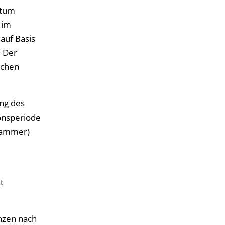
etum
 im
auf Basis
. Der
uchen
ng des
onsperiode
bammer)
t
nzen nach