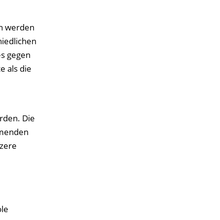
en werden
hiedlichen
es gegen
 als die
rden. Die
ehmenden
rzere
le