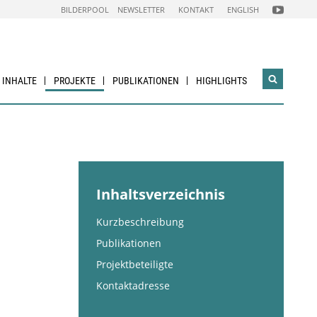
FOLGEN
BILDERPOOL
NEWSLETTER
KONTAKT
ENGLISH
SIE
UNS
AUF
NACHHALTI
WIRTSCHAF
YOUTUBE
CHANNEL
& INHALTE
PROJEKTE
PUBLIKATIONEN
HIGHLIGHTS
Suchwidg
öffnen
Inhaltsverzeichnis
Kurzbeschreibung
Publikationen
Projektbeteiligte
Kontaktadresse