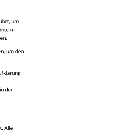
ührt, um
nte n-
den.
en, um den
ufklärung
in der
. Alle