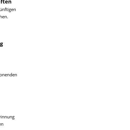
aften
ünftigen
hen.
g
chonenden
winnung
en