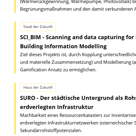
(Wärmerückgewinnung, Wärmepumpe, Photovoltaik) bis 
Begrünungsmaßnahmen und den damit verbundenen Au
Stadt der Zukunft
SCI_BIM - Scanning and data capturing fo
Building Information Modelling
Ziel dieses Projekts ist, durch Kopplung unterschiedli
und materielle Zusammensetzung) und Modellierung (as-
Gamification Ansatz zu ermöglichen.
Haus der Zukunft
SURO - Der städtische Untergrund als Roh
erdverlegten Infrastruktur
Machbarkeit eines Ressourcenkatasters zur Inventarisie
erdverlegten Infra­strukturnetzwerken österreichische
Sekundärrohstoffpotenzialen.