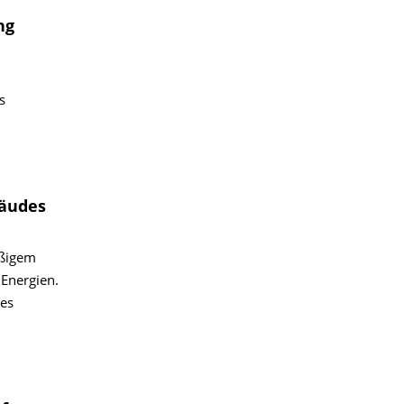
ng
s
bäudes
oßigem
Energien.
res