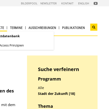
FOLGEN
BILDERPOOL
NEWSLETTER
KONTAKT
ENGLISH
SIE
UNS
AUF
NACHHALTI
WIRTSCHAF
YOUTUBE
CHANNEL
KTE
TERMINE
AUSSCHREIBUNGEN
PUBLIKATIONEN
Suchwidg
öffnen
ktdatenbank
ccess Prinzipien
Suche verfeinern
Programm
Alle
en des
Stadt der Zukunft [18]
n mit dem
Thema