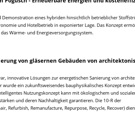
 Pogusch - Erneuerbare Energien und kosten­effi
 Demonstration eines hybriden hinsichtlich betrieblicher Stoffst
ronomie und Hotelbetrieb in exponierter Lage. Das Konzept ermög
in das Wärme- und Energieversorgungs­system.
ierung von gläsernen Gebäuden von architekton
r, innovative Lösungen zur energetischen Sanierung von archite
ür wurde ein zukunftsweisendes bauphysikalisches Konzept entwic
 intelligentes Nutzungskonzept kann mit ökologischem und sozial
ärken und deren Nachhaltigkeit garantieren. Die 10-R der
pair, Refurbish, Remanufacture, Repurpose, Recycle, Recover) die