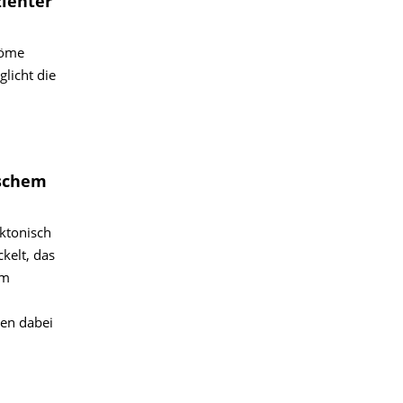
zienter
röme
licht die
ischem
ktonisch
kelt, das
em
nen dabei