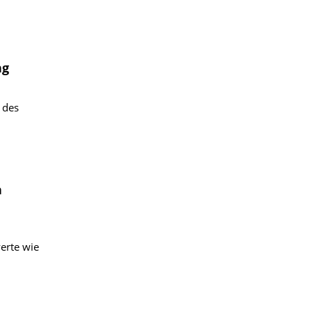
ng
 des
n
erte wie