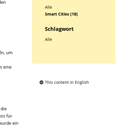
den
Alle
Smart Cities [18]
Schlagwort
Alle
ln, um
s eine
This content in English
 die
is für
wurde ein