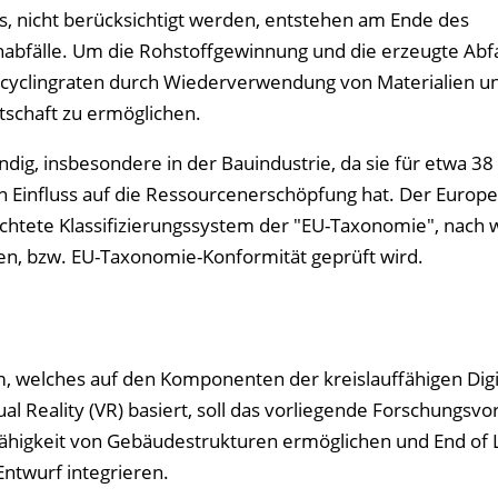
 nicht berücksichtigt werden, entstehen am Ende des
bfälle. Um die Rohstoffgewinnung und die erzeugte Abf
Recyclingraten durch Wiederverwendung von Materialien u
tschaft zu ermöglichen.
ig, insbesondere in der Bauindustrie, da sie für etwa 38 
n Einfluss auf die Ressourcenerschöpfung hat. Der Europ
ichtete Klassifizierungssystem der "EU-Taxonomie", nach 
den, bzw. EU-Taxonomie-Konformität geprüft wird.
, welches auf den Komponenten der kreislauffähigen Digi
al Reality (VR) basiert, soll das vorliegende Forschungsv
fähigkeit von Gebäudestrukturen ermöglichen und End of L
ntwurf integrieren.