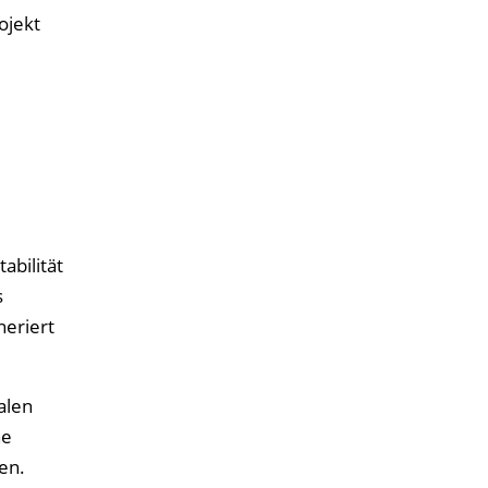
ojekt
abilität
s
neriert
alen
ne
en.