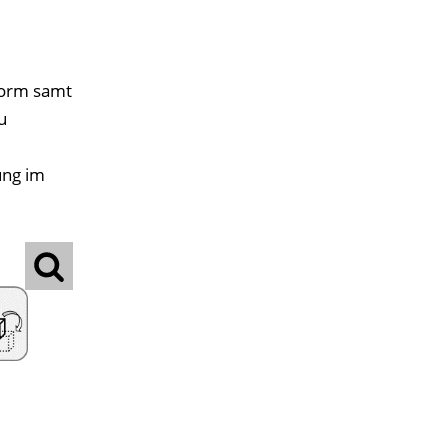
tform samt
u
ung im