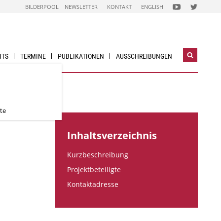
FOLGEN
FOLGEN
BILDERPOOL
NEWSLETTER
KONTAKT
ENGLISH
SIE
SIE
UNS
UNS
AUF
AUF
NACHHALTIG
NACHHALTI
WIRTSCHAFTEN
WIRTSCHAF
YOUTUBE
TWITTER-
CHANNEL
ACCOUNT
HTS
TERMINE
PUBLIKATIONEN
AUSSCHREIBUNGEN
Suchwidg
öffnen
te
Inhaltsverzeichnis
Kurzbeschreibung
Projektbeteiligte
Kontaktadresse