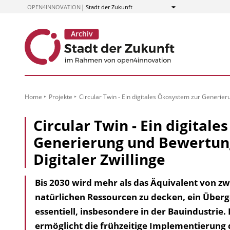
zum
OPEN4INNOVATION
Stadt der Zukunft
Anzeigen
Inhalt
Home
Projekte
Circular Twin - Ein digitales Ökosystem zur Generier
Circular Twin - Ein digital
Generierung und Bewertung
Digitaler Zwillinge
Bis 2030 wird mehr als das Äquivalent von z
natürlichen Ressourcen zu decken, ein Überg
essentiell, insbesondere in der Bauindustrie.
ermöglicht die frühzeitige Implementierung d