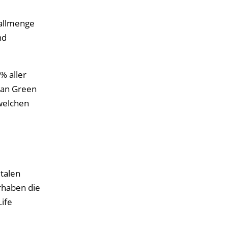
allmenge
nd
% aller
ean Green
welchen
talen
orhaben die
ife