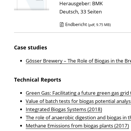
Herausgeber: BMK
Deutsch, 33 Seiten
Endbericht
(pdf, 9.75 MB)
D
o
Case studies
w
n
Gösser Brewery – The Role of Biogas in the Br
l
o
Technical Reports
a
d
Green Gas: Facilitating a future green gas gri
s
Value of batch tests for biogas potential analys
z
Integrated Biogas Systems (2018)
u
The role of anaerobic digestion and biogas in 
r
Methane Emissions from biogas plants (2017)
P