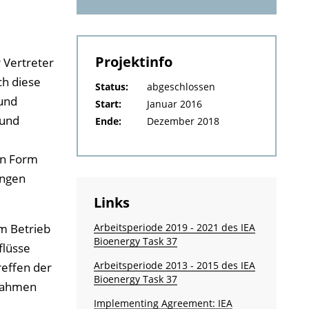
Projektinfo
r Vertreter
ch diese
Status:
abgeschlossen
und
Start:
Januar 2016
 und
Ende:
Dezember 2018
in Form
ungen
Links
m Betrieb
Arbeitsperiode 2019 - 2021 des IEA
Bioenergy Task 37
flüsse
Arbeitsperiode 2013 - 2015 des IEA
reffen der
Bioenergy Task 37
ßnahmen
Implementing Agreement: IEA