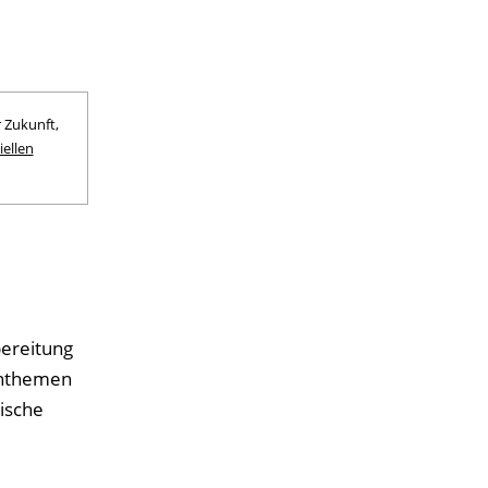
 Zukunft,
ellen
ereitung
rnthemen
ische