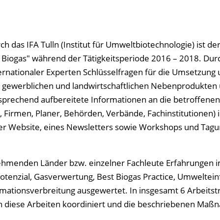
h das IFA Tulln (Institut für Umweltbiotechnologie) ist de
 Biogas" während der Tätigkeitsperiode 2016 – 2018. Dur
rnationaler Experten Schlüsselfragen für die Umsetzung 
n, gewerblichen und landwirtschaftlichen Nebenprodukten
tsprechend aufbereitete Informationen an die betroffenen
Firmen, Planer, Behörden, Verbände, Fachinstitutionen) 
iner Website, eines Newsletters sowie Workshops und Tag
nehmenden Länder bzw. einzelner Fachleute Erfahrungen i
enzial, Gasverwertung, Best Biogas Practice, Umweltein
rmationsverbreitung ausgewertet. In insgesamt 6 Arbeitst
 diese Arbeiten koordiniert und die beschriebenen Ma