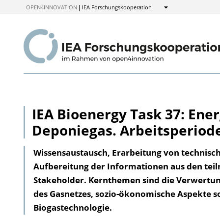
zum
OPEN4INNOVATION
IEA Forschungskooperation
Anzeigen
Inhalt
IEA Bioenergy Task 37: Ene
Deponiegas. Arbeitsperiode
Wissensaustausch, Erarbeitung von technis
Aufbereitung der Informationen aus den tei
Stakeholder. Kernthemen sind die Verwertung
des Gasnetzes, sozio-ökonomische Aspekte s
Biogastechnologie.