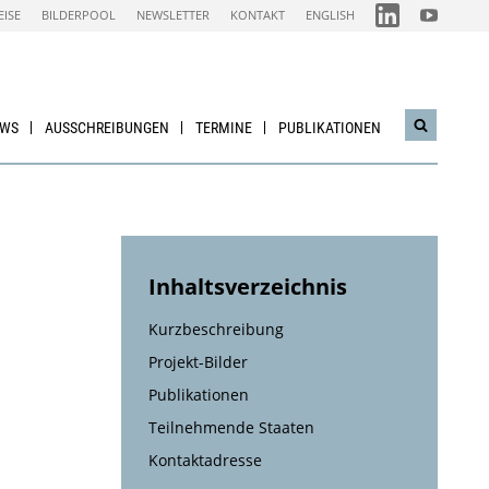
FOLGEN
FOLGEN
EISE
BILDERPOOL
NEWSLETTER
KONTAKT
ENGLISH
SIE
SIE
UNS
UNS
AUF
AUF
IEA
NACHHALTI
LINKEDIN-
WIRTSCHAF
CHANNEL
YOUTUBE
CHANNEL
EWS
AUSSCHREIBUNGEN
TERMINE
PUBLIKATIONEN
Suchwidg
öffnen
Inhaltsverzeichnis
Kurzbeschreibung
Projekt-Bilder
Publikationen
Teilnehmende Staaten
Kontaktadresse