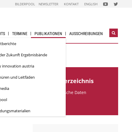
FOLGEN
FOLGEN
BILDERPOOL
NEWSLETTER
KONTAKT
ENGLISH
SIE
SIE
UNS
UNS
AUF
AUF
NACHHALTIG
NACHHALTI
WIRTSCHAFTEN
WIRTSCHAF
YOUTUBE
TWITTER-
CHANNEL
ACCOUNT
HTS
TERMINE
PUBLIKATIONEN
AUSSCHREIBUNGEN
Suchwidg
öffnen
ktberichte
 der Zukunft Ergebnisbände
y innovation austria
hüren und Leitfäden
Inhaltsverzeichnis
media
Bibliographische Daten
rpool
Downloads
ldungs­materialien