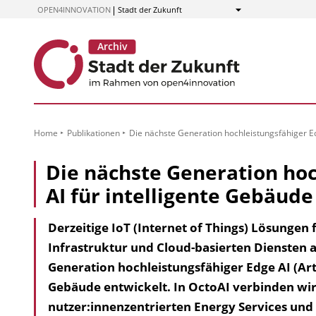
zum
OPEN4INNOVATION
Stadt der Zukunft
Anzeigen
Inhalt
Home
Publikationen
Die nächste Generation hochleistungsfähiger Ed
Die nächste Generation hoc
AI für intelligente Gebäude
Derzeitige IoT (Internet of Things) Lösungen
Infrastruktur und Cloud-basierten Diensten a
Generation hochleistungsfähiger Edge AI (Artif
Gebäude entwickelt. In OctoAI verbinden wir
nutzer:innenzentrierten Energy Services un