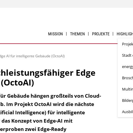
MISSION
THEMEN
PROJEKTE
HIGHLIG
Proje
Stadt
ge AI für intelligente Gebäude (OctoAI)
energ
hleistungsfähiger Edge
Brosc
 (OctoAI)
Multi
 für Gebäude hängen großteils von Cloud-
Bilde
b. Im Projekt OctoAI wird die nächste
icial Intelligence) für intelligente
Ausbi
 das Konzept von Edge-AI mit
d erproben zwei Edge-Ready