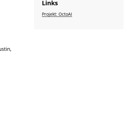
Links
Projekt: OctoAI
stin,