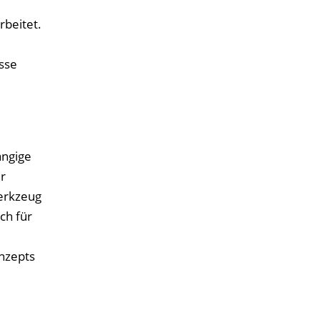
rbeitet.
sse
ängige
r
erkzeug
ch für
onzepts