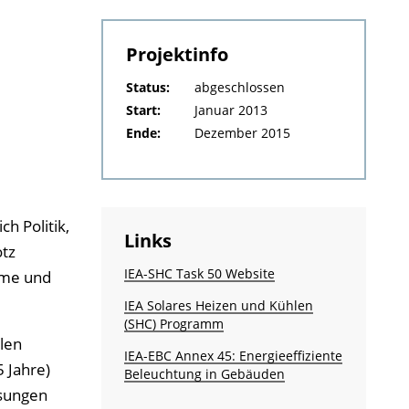
Projektinfo
Status:
abgeschlossen
Start:
Januar 2013
Ende:
Dezember 2015
h Politik,
Links
otz
IEA-SHC Task 50 Website
eme und
IEA Solares Heizen und Kühlen
(SHC) Programm
llen
IEA-EBC Annex 45: Energie­effiziente
 Jahre)
Beleuchtung in Gebäuden
ösungen