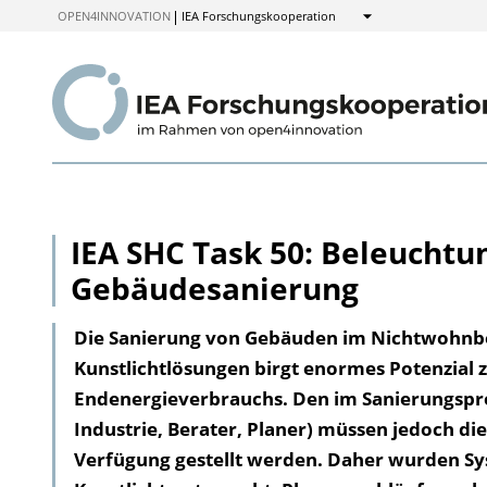
zum
OPEN4INNOVATION
IEA Forschungskooperation
Anzeigen
Inhalt
IEA SHC Task 50: Beleuchtu
Gebäudesanierung
Die Sanierung von Gebäuden im Nichtwohnber
Kunstlichtlösungen birgt enormes Potenzial 
Endenergieverbrauchs. Den im Sanierungsproz
Industrie, Berater, Planer) müssen jedoch d
Verfügung gestellt werden. Daher wurden Sy