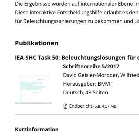
Die Ergebnisse wurden auf internationaler Ebene i
Diese interaktive Entscheidungshilfe erlaubt es de
für Beleuchtungssanierungen zu bekommen und Lö
Publikationen
IEA-SHC Task 50: Beleuchtungslösungen für
Schriftenreihe
5/2017
David Geisler-Moroder, Wilfried
Herausgeber: BMVIT
Deutsch, 48 Seiten
Endbericht
(pdf, 4.57 MB)
D
o
Kurzinformation
w