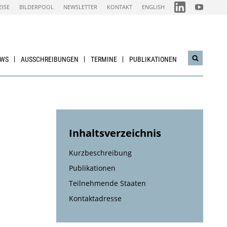
FOLGEN
FOLGEN
EISE
BILDERPOOL
NEWSLETTER
KONTAKT
ENGLISH
SIE
SIE
UNS
UNS
AUF
AUF
IEA
NACHHALTI
LINKEDIN-
WIRTSCHAF
CHANNEL
YOUTUBE
CHANNEL
EWS
AUSSCHREIBUNGEN
TERMINE
PUBLIKATIONEN
Suchwidg
öffnen
Inhaltsverzeichnis
Kurzbeschreibung
Publikationen
Teilnehmende Staaten
Kontaktadresse