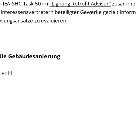
m IEA-SHC Task 50 im
"Lighting Retrofit Advisor"
zusammen
n Interessensvertretern beteiligter Gewerke gezielt Infor
sungsansätze zu evaluieren.
 die Gebäudesanierung
 Pohl