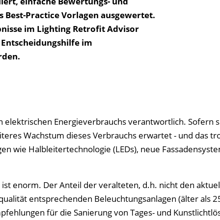
uiert, einfache Bewertungs- und
als Best-Practice Vorlagen ausgewertet.
isse im Lighting Retrofit Advisor
Entscheidungshilfe im
rden.
 elektrischen Energieverbrauchs verantwortlich. Sofern sic
iteres Wachstum dieses Verbrauchs erwartet - und das tr
gen wie Halbleitertechnologie (LEDs), neue Fassadensyst
ist enorm. Der Anteil der veralteten, d.h. nicht den aktue
alität entsprechenden Beleuchtungsanlagen (älter als 25
Empfehlungen für die Sanierung von Tages- und Kunstlichtl