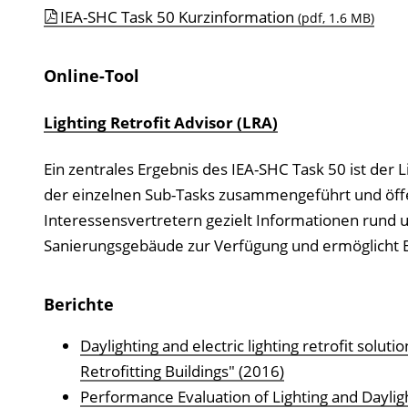
n
IEA-SHC Task 50 Kurzinformation
(pdf, 1.6 MB)
l
o
Online-Tool
a
d
Lighting Retrofit Advisor (LRA)
s
z
Ein zentrales Ergebnis des IEA-SHC Task 50 ist der L
u
der einzelnen Sub-Tasks zusammengeführt und öffen
r
Interessensvertretern gezielt Informationen rund 
P
Sanierungsgebäude zur Verfügung und ermöglicht 
u
b
Berichte
l
i
Daylighting and electric lighting retrofit solu
k
Retrofitting Buildings" (2016)
a
Performance Evaluation of Lighting and Dayligh