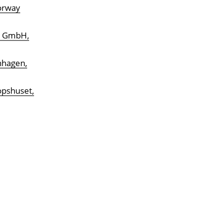
Norway
ch GmbH,
nhagen,
opshuset,