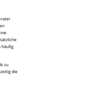
erater
den
eine
sätzliche
 häufig
ik zu
zeitig die