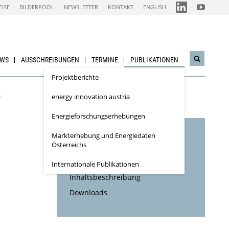
FOLGEN
FOLGEN
EISE
BILDERPOOL
NEWSLETTER
KONTAKT
ENGLISH
SIE
SIE
UNS
UNS
AUF
AUF
IEA
NACHHALTI
LINKEDIN-
WIRTSCHAF
CHANNEL
YOUTUBE
CHANNEL
EWS
AUSSCHREIBUNGEN
TERMINE
PUBLIKATIONEN
Suchwidg
öffnen
Projektberichte
energy innovation austria
”
Energieforschungs­erhebungen
Markterhebung und Energiedaten
Inhaltsverzeichnis
Österreichs
Bibliographische Daten
Internationale Publikationen
Inhaltsbeschreibung
Downloads