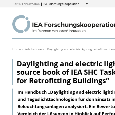
zum
OPEN4INNOVATION
IEA Forschungskooperation
Anzeigen
Inhalt
Home
Publikationen
Daylighting and electric lighting retrofit soluti
Daylighting and electric ligh
source book of IEA SHC Tas
for Retrofitting Buildings”
Im Handbuch „Daylighting and electric lightin
und Tageslichttechnologien für den Einsatz i
Beleuchtungsanlagen analysiert. Ein Bewer
Vergleich der Lösungen in Hinblick auf Perfo