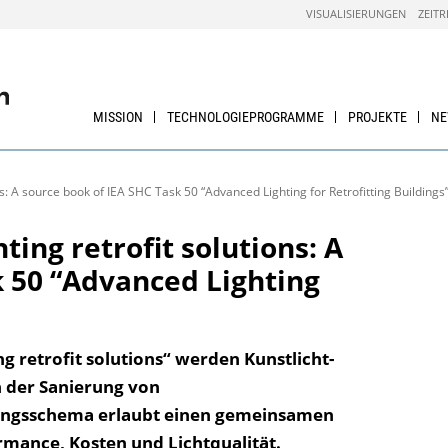
VISUALISIERUNGEN
ZEITR
MISSION
TECHNOLOGIEPROGRAMME
PROJEKTE
N
ons: A source book of IEA SHC Task 50 “Advanced Lighting for Retrofitting Buildings
ting retrofit solutions: A
k 50 “Advanced Lighting
g retrofit solutions“ werden Kunstlicht-
n der Sanierung von
tungsschema erlaubt einen gemeinsamen
rmance, Kosten und Lichtqualität.