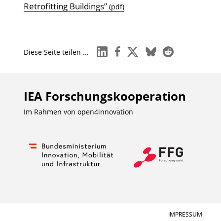
Retrofitting Buildings”
(pdf)
linkedin
facebook
x
bluesky
reddit
Diese Seite teilen ...
IEA Forschungs­kooperation
Im Rahmen von
open4innovation
IMPRESSUM