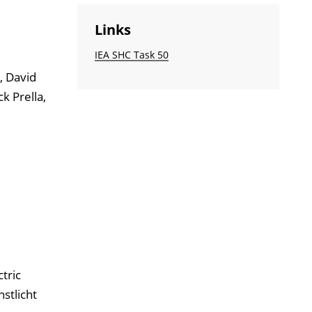
Links
IEA SHC Task 50
, David
k Prella,
tric
stlicht