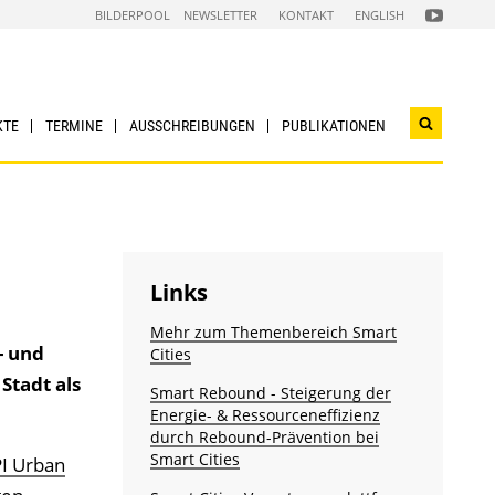
FOLGEN
BILDERPOOL
NEWSLETTER
KONTAKT
ENGLISH
SIE
UNS
AUF
NACHHALTI
WIRTSCHAF
YOUTUBE
CHANNEL
KTE
TERMINE
AUSSCHREIBUNGEN
PUBLIKATIONEN
Suchwidg
öffnen
Links
Mehr zum Themenbereich Smart
- und
Cities
Stadt als
Smart Rebound - Steigerung der
Energie- & Ressourcen­­effizienz
durch Rebound-Prävention bei
Smart Cities
PI Urban