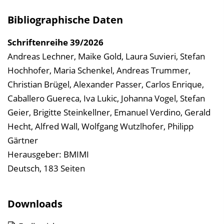
e
Bibliographische Daten
i
n
Schriftenreihe
39/2026
b
Andreas Lechner, Maike Gold, Laura Suvieri, Stefan
l
Hochhofer, Maria Schenkel, Andreas Trummer,
e
Christian Brügel, Alexander Passer, Carlos Enrique,
n
Caballero Guereca, Iva Lukic, Johanna Vogel, Stefan
d
Geier, Brigitte Steinkellner, Emanuel Verdino, Gerald
e
Hecht, Alfred Wall, Wolfgang Wutzlhofer, Philipp
n
Gärtner
Herausgeber: BMIMI
Deutsch, 183 Seiten
Downloads