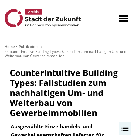
zum
Inhalt
Navig
öffne
Home
Publikationen
Counterintuitive Building Types: Fallstudien zum nachhaltigen Um- und
Weiterbau von Gewerbeimmobilien
Counterintuitive Building
Types: Fallstudien zum
nachhaltigen Um- und
Weiterbau von
Gewerbeimmobilien
Ausgewählte Einzelhandels- und
I
Gewerbeliegenschaften lieferten für
n