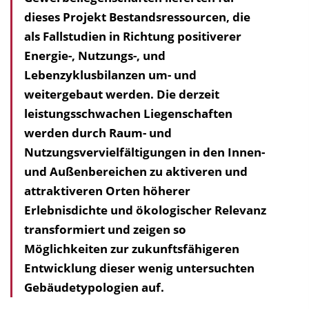
dieses Projekt Bestandsressourcen, die
h
als Fallstudien in Richtung positiverer
a
Energie-, Nutzungs-, und
l
Lebenzyklusbilanzen um- und
t
weitergebaut werden. Die derzeit
s
leistungs­schwachen Liegenschaften
v
werden durch Raum- und
e
Nutzungsvervielfältigungen in den Innen-
r
und Außenbereichen zu aktiveren und
z
attraktiveren Orten höherer
e
Erlebnisdichte und ökologischer Relevanz
i
transformiert und zeigen so
c
Möglichkeiten zur zukunftsfähigeren
h
Entwicklung dieser wenig untersuchten
n
Gebäudetypologien auf.
i
s