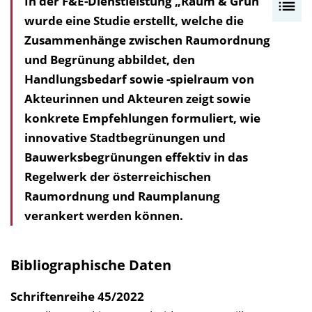
In der F&E-Dienstleistung „Raum & Grün“
I
wurde eine Studie erstellt, welche die
n
Zusammenhänge zwischen Raumordnung
h
und Begrünung abbildet, den
a
Handlungsbedarf sowie -spielraum von
l
Akteurinnen und Akteuren zeigt sowie
t
konkrete Empfehlungen formuliert, wie
s
innovative Stadtbegrünungen und
v
Bauwerksbegrünungen effektiv in das
e
Regelwerk der österreichischen
r
Raumordnung und Raumplanung
z
verankert werden können.
e
i
c
Bibliographische Daten
h
n
Schriftenreihe
45/2022