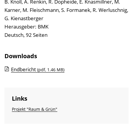
i
B. Knoll, A. Renkin, R. Dopheide, E. Knasmillner, M.
s
Karner, M. Fleischmann, S. Formanek, R. Werluschnig,
e
G. Kienastberger
i
Herausgeber: BMK
n
Deutsch, 92 Seiten
b
l
Downloads
e
n
Endbericht
(pdf, 1.46 MB)
d
e
n
Links
Projekt "Raum & Grün"