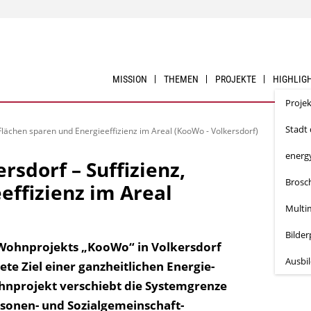
MISSION
THEMEN
PROJEKTE
HIGHLIG
Proje
Stadt
Flächen sparen und Energieeffizienz im Areal (KooWo - Volkersdorf)
energ
sdorf – Suffizienz,
Brosc
effizienz im Areal
Multi
Bilde
 Wohnprojekts „KooWo“ in Volkersdorf
Ausbi
te Ziel einer ganzheitlichen Energie-
hnprojekt verschiebt die Systemgrenze
sonen- und Sozialgemeinschaft-