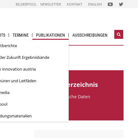
FOLGEN
FOLGEN
BILDERPOOL
NEWSLETTER
KONTAKT
ENGLISH
SIE
SIE
UNS
UNS
AUF
AUF
NACHHALTIG
NACHHALTI
WIRTSCHAFTEN
WIRTSCHAF
YOUTUBE
TWITTER-
CHANNEL
ACCOUNT
HTS
TERMINE
PUBLIKATIONEN
AUSSCHREIBUNGEN
Suchwidg
öffnen
ktberichte
 der Zukunft Ergebnisbände
y innovation austria
hüren und Leitfäden
Inhaltsverzeichnis
media
Bibliographische Daten
rpool
Downloads
ldungs­materialien