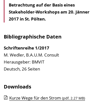
Betrachtung auf der Basis eines
a
Stakeholder-Workshops am 20. Jänner
l
2017 in St. Pölten.
t
s
v
Bibliographische Daten
e
r
Schriftenreihe
1/2017
z
M. Wedler, B.A.U.M. Consult
e
Herausgeber: BMVIT
i
Deutsch, 26 Seiten
c
h
Downloads
n
i
Kurze Wege für den Strom
(pdf, 2.27 MB)
s
e