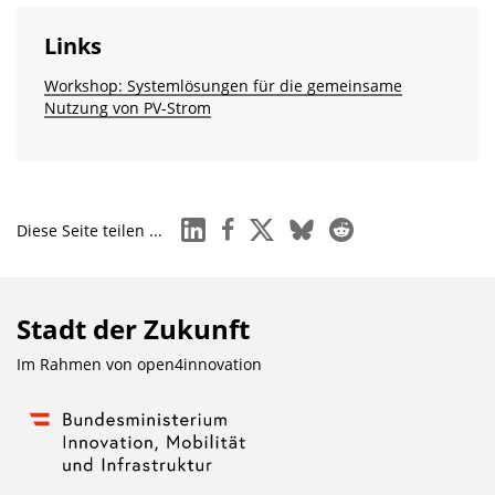
i
Links
n
b
Workshop: Systemlösungen für die gemeinsame
Nutzung von PV-Strom
l
e
n
d
linkedin
facebook
x
bluesky
reddit
Diese Seite teilen ...
e
n
Stadt der Zukunft
Im Rahmen von
open4innovation