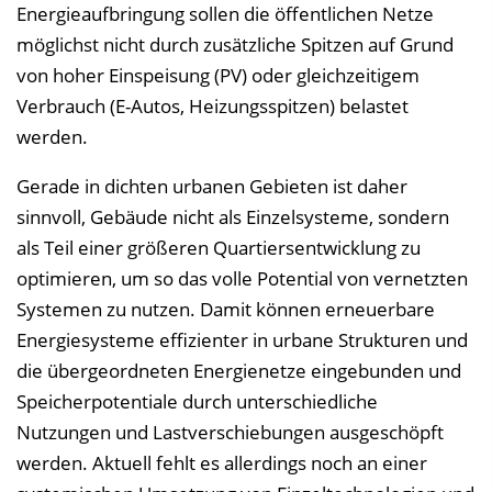
i
Energieaufbringung sollen die öffentlichen Netze
s
möglichst nicht durch zusätzliche Spitzen auf Grund
e
von hoher Einspeisung (PV) oder gleichzeitigem
i
Verbrauch (E-Autos, Heizungsspitzen) belastet
n
werden.
b
Gerade in dichten urbanen Gebieten ist daher
l
sinnvoll, Gebäude nicht als Einzelsysteme, sondern
e
als Teil einer größeren Quartiersentwicklung zu
n
optimieren, um so das volle Potential von vernetzten
d
Systemen zu nutzen. Damit können erneuerbare
e
Energiesysteme effizienter in urbane Strukturen und
n
die übergeordneten Energienetze eingebunden und
Speicherpotentiale durch unterschiedliche
Nutzungen und Lastverschiebungen ausgeschöpft
werden. Aktuell fehlt es allerdings noch an einer