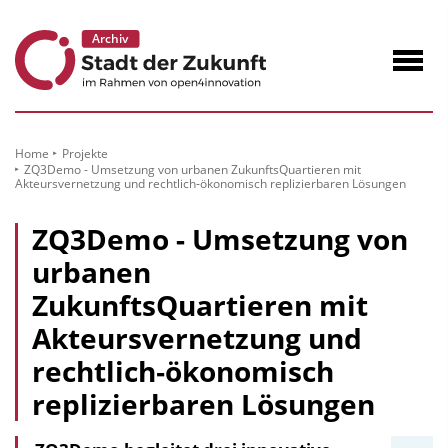
zum
Inhalt
Navig
öffne
Home
Projekte
ZQ3Demo - Umsetzung von urbanen ZukunftsQuartieren mit
Akteursvernetzung und rechtlich‐ökonomisch replizierbaren Lösungen
ZQ3Demo - Umsetzung von
urbanen
ZukunftsQuartieren mit
Akteursvernetzung und
rechtlich‐ökonomisch
replizierbaren Lösungen