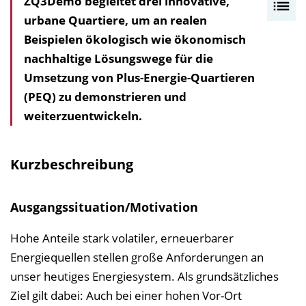
ZQ3Demo begleitet drei innovative,
I
urbane Quartiere, um an realen
n
Beispielen ökologisch wie ökonomisch
h
nachhaltige Lösungswege für die
a
Umsetzung von Plus-Energie-Quartieren
l
(PEQ) zu demonstrieren und
t
weiterzuentwickeln.
s
v
e
Kurzbeschreibung
r
z
Ausgangssituation/Motivation
e
i
Hohe Anteile stark volatiler, erneuerbarer
c
Energiequellen stellen große Anforderungen an
h
unser heutiges Energiesystem. Als grundsätzliches
n
Ziel gilt dabei: Auch bei einer hohen Vor-Ort