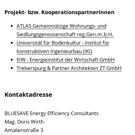
z
u
Projekt- bzw. KooperationspartnerInnen
r
ATLAS Gemeinnützige Wohnungs- und
P
Siedlungsgenossenschaft reg.Gen.m.b.H.
u
Universität für Bodenkultur - Institut für
b
konstruktiven Ingenieurbau (IKI)
l
EIW - Energieinstitut der Wirtschaft GmbH
i
Treberspurg & Partner Architekten ZT GmbH
k
a
t
Kontaktadresse
i
o
n
BLUESAVE Energy Efficiency Consultants
Mag. Doris Wirth
Amalienstraße 3