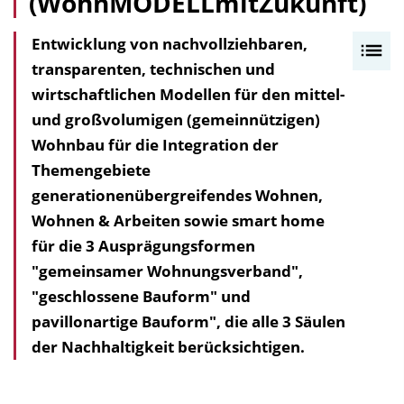
(WohnMODELLmitZukunft)
Entwicklung von nachvollziehbaren,
I
transparenten, technischen und
n
wirtschaftlichen Modellen für den mittel-
h
und großvolumigen (gemeinnützigen)
a
Wohnbau für die Integration der
l
Themengebiete
t
generationenübergreifendes Wohnen,
s
Wohnen & Arbeiten sowie smart home
v
für die 3 Ausprägungsformen
e
"gemeinsamer Wohnungsverband",
r
"geschlossene Bauform" und
z
pavillonartige Bauform", die alle 3 Säulen
e
der Nachhaltigkeit berücksichtigen.
i
c
h