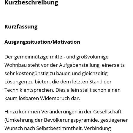
Kurzbeschreibung
n
i
s
Kurzfassung
e
i
Ausgangssituation/Motivation
n
b
Der gemeinnützige mittel- und großvolumige
l
Wohnbau steht vor der Aufgabenstellung, einerseits
e
sehr kostengünstig zu bauen und gleichzeitig
n
Lösungen zu bieten, die dem letzten Stand der
d
Technik entsprechen. Dies allein stellt schon einen
e
kaum lösbaren Widerspruch dar.
n
Hinzu kommen Veränderungen in der Gesellschaft
(Umkehrung der Bevölkerungspyramide, gestiegener
Wunsch nach Selbstbestimmtheit, Verbindung