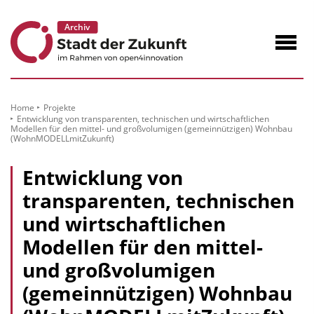
zum
Inhalt
Navig
öffne
Home
Projekte
Entwicklung von transparenten, technischen und wirtschaftlichen
Modellen für den mittel- und großvolumigen (gemeinnützigen) Wohnbau
(WohnMODELLmitZukunft)
Entwicklung von
transparenten, technischen
und wirtschaftlichen
Modellen für den mittel-
und großvolumigen
(gemeinnützigen) Wohnbau