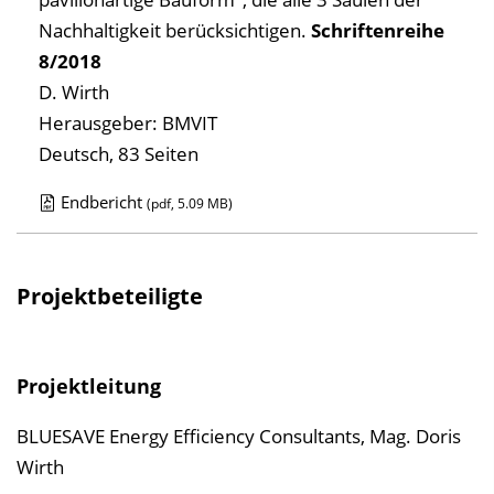
Nachhaltigkeit berücksichtigen.
Schriftenreihe
8/2018
D. Wirth
Herausgeber: BMVIT
Deutsch, 83 Seiten
Endbericht
(pdf, 5.09 MB)
D
o
w
Projektbeteiligte
n
l
o
Projektleitung
a
BLUESAVE Energy Efficiency Consultants, Mag. Doris
d
Wirth
s