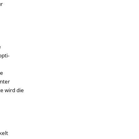
ur
e
pti-
ie
nter
e wird die
kelt