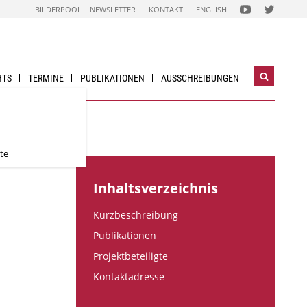
FOLGEN
FOLGEN
BILDERPOOL
NEWSLETTER
KONTAKT
ENGLISH
SIE
SIE
UNS
UNS
AUF
AUF
NACHHALTIG
NACHHALTI
WIRTSCHAFTEN
WIRTSCHAF
YOUTUBE
TWITTER-
CHANNEL
ACCOUNT
HTS
TERMINE
PUBLIKATIONEN
AUSSCHREIBUNGEN
Suchwidg
öffnen
te
Inhaltsverzeichnis
Kurzbeschreibung
Publikationen
Projektbeteiligte
Kontaktadresse