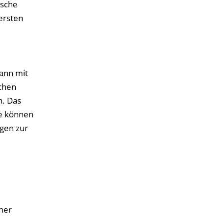
ische
ersten
ann mit
chen
n. Das
ge können
gen zur
her