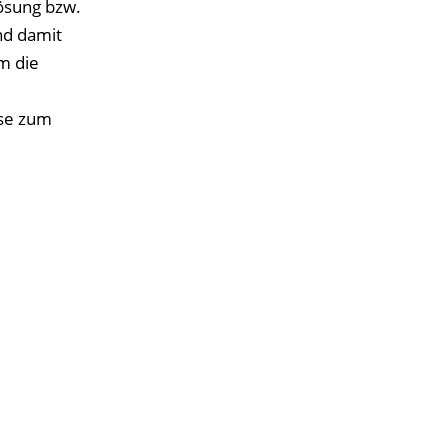
Lösung bzw.
nd damit
m die
sse zum