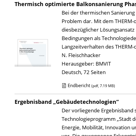
Thermisch optimierte Balkonsanierung Phas
Bei der thermischen Sanierung
Problem dar. Mit dem THERM-o
diesbezüglicher Lösungsansatz e
Bedingungen als Technologiede
Langzeitverhalten des THERM-
N. Fleischhacker
Herausgeber: BMVIT
Deutsch, 72 Seiten
Endbericht
(pdf, 7.19 MB)
D
o
Ergebnisband „Gebäudetechnologien“
w
Der vorliegende Ergebnisband s
n
Technologieprogramm „Stadt de
l
Energie, Mobilität, Innovation
o
vor. Die gewonnenen Erkenntnis