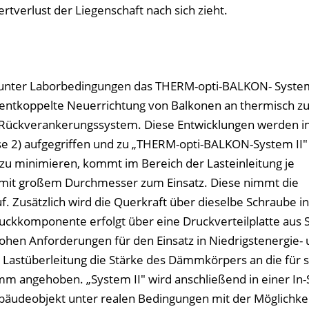
tverlust der Liegenschaft nach sich zieht.
unter Laborbedingungen das THERM-opti-BALKON- Syste
 entkoppelte Neuerrichtung von Balkonen an thermisch z
Rückverankerungssystem. Diese Entwicklungen werden i
e 2) aufgegriffen und zu „THERM-opti-BALKON-System II"
u minimieren, kommt im Bereich der Lasteinleitung je
mit großem Durchmesser zum Einsatz. Diese nimmt die
usätzlich wird die Querkraft über dieselbe Schraube in
uckkomponente erfolgt über eine Druckverteilplatte aus S
ohen Anforderungen für den Einsatz in Niedrigstenergie-
 Lastüberleitung die Stärke des Dämmkörpers an die für 
angehoben. „System II" wird anschließend in einer In-S
bäudeobjekt unter realen Bedingungen mit der Möglichkei