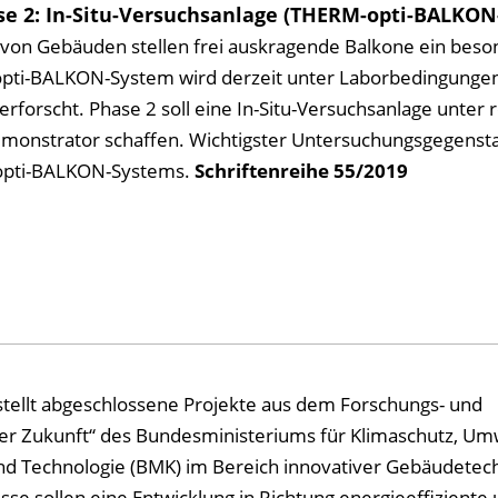
e 2: In-Situ-Versuchsanlage (THERM-opti-BALKON
 von Gebäuden stellen frei auskragende Balkone ein beso
pti-BALKON-System wird derzeit unter Laborbedingungen
rforscht. Phase 2 soll eine In-Situ-Versuchsanlage unter 
monstrator schaffen. Wichtigster Untersuchungsgegensta
opti-BALKON-Systems.
Schriftenreihe
55/2019
tellt abgeschlossene Projekte aus dem Forschungs- und
r Zukunft“ des Bundesministeriums für Klimaschutz, Umw
 und Technologie (BMK) im Bereich innovativer Gebäudetec
se sollen eine Entwicklung in Richtung energieeffiziente