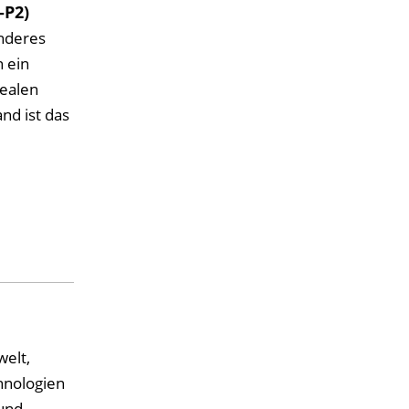
-P2)
nderes
 ein
realen
nd ist das
elt,
hnologien
 und