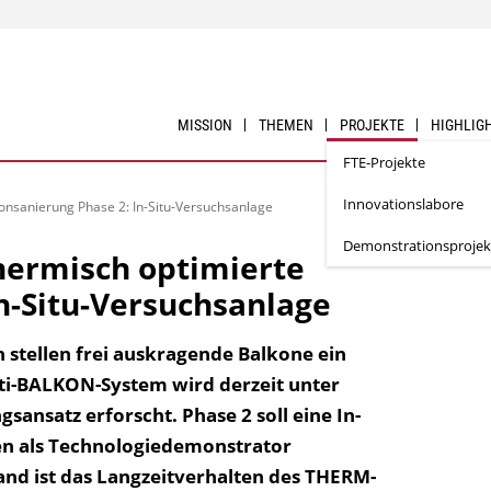
MISSION
THEMEN
PROJEKTE
HIGHLIG
FTE-Projekte
Innovationslabore
nsanierung Phase 2: In-Situ-Versuchsanlage
Demonstrationsprojek
hermisch optimierte
n-Situ-Versuchsanlage
stellen frei auskragende Balkone ein
i-BALKON-System wird derzeit unter
ansatz erforscht. Phase 2 soll eine In-
en als Technologiedemonstrator
nd ist das Langzeitverhalten des THERM-