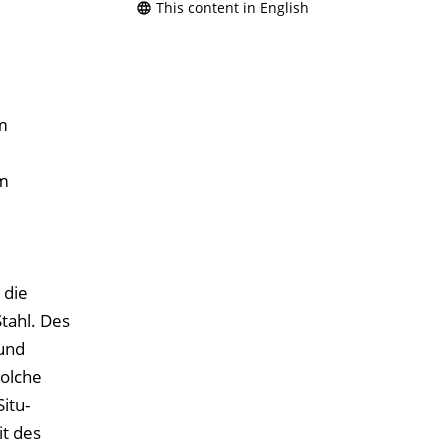
This content in English
m
u
m
 die
tahl. Des
 und
solche
itu-
t des