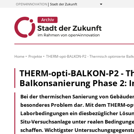
zum
OPEN4INNOVATION
Stadt der Zukunft
Anzeigen
Inhalt
Home
Projekte
THERM-opti-BALKON-P2 - Thermisch optimierte Balko
THERM-opti-BALKON-P2 - T
Balkonsanierung Phase 2: I
Bei der thermischen Sanierung von Gebäuden 
besonderes Problem dar. Mit dem THERM-opt
Laborbedingungen ein diesbezüglicher Lösungs
Situ-Versuchsanlage unter realen Bedingung
schaffen. Wichtigster Untersuchungsgegensta