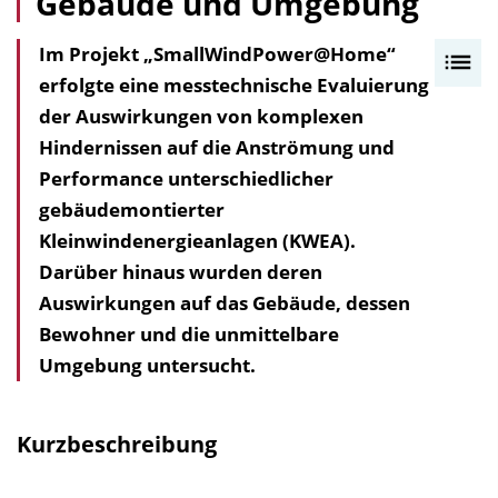
Gebäude und Umgebung
Im Projekt „SmallWindPower@Home“
I
erfolgte eine messtechnische Evaluierung
n
der Auswirkungen von komplexen
h
Hindernissen auf die Anströmung und
a
Performance unterschiedlicher
l
gebäudemontierter
t
Kleinwindenergieanlagen (KWEA).
s
Darüber hinaus wurden deren
v
Auswirkungen auf das Gebäude, dessen
e
Bewohner und die unmittelbare
r
Umgebung untersucht.
z
e
i
Kurzbeschreibung
c
h