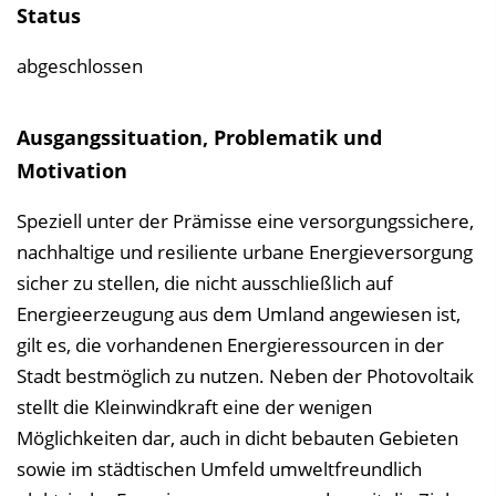
Status
n
i
abgeschlossen
s
e
Ausgangssituation, Problematik und
i
Motivation
n
b
Speziell unter der Prämisse eine versorgungssichere,
l
nachhaltige und resiliente urbane Energieversorgung
e
sicher zu stellen, die nicht ausschließlich auf
n
Energieerzeugung aus dem Umland angewiesen ist,
d
gilt es, die vorhandenen Energieressourcen in der
e
Stadt bestmöglich zu nutzen. Neben der Photovoltaik
n
stellt die Kleinwindkraft eine der wenigen
Möglichkeiten dar, auch in dicht bebauten Gebieten
sowie im städtischen Umfeld umweltfreundlich