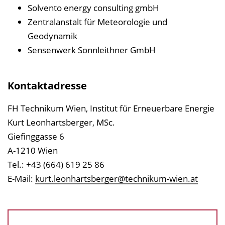
Solvento energy consulting gmbH
P
Zentralanstalt für Meteorologie und
u
Geodynamik
b
Sensenwerk Sonnleithner GmbH
l
i
k
Kontaktadresse
a
t
FH Technikum Wien, Institut für Erneuerbare Energie
i
Kurt Leonhartsberger, MSc.
o
Giefinggasse 6
n
A-1210 Wien
Tel.: +43 (664) 619 25 86
E-Mail:
kurt.leonhartsberger@technikum-wien.at