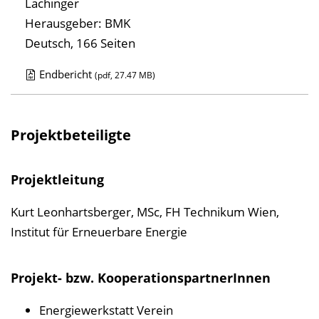
Lachinger
Herausgeber: BMK
Deutsch, 166 Seiten
Endbericht
(pdf, 27.47 MB)
D
o
w
Projektbeteiligte
n
l
Projektleitung
o
a
Kurt Leonhartsberger, MSc, FH Technikum Wien,
d
Institut für Erneuerbare Energie
s
z
Projekt- bzw. KooperationspartnerInnen
u
Energiewerkstatt Verein
r