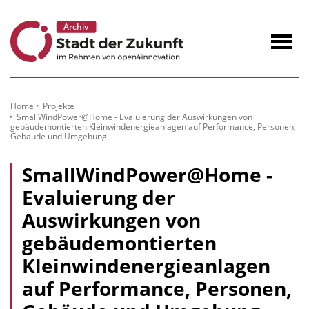
zum
Inhalt
Navig
öffne
Home
Projekte
SmallWindPower@Home - Evaluierung der Auswirkungen von
gebäudemontierten Kleinwindenergieanlagen auf Performance, Personen,
Gebäude und Umgebung
SmallWindPower@Home -
Evaluierung der
Auswirkungen von
gebäudemontierten
Kleinwindenergieanlagen
auf Performance, Personen,