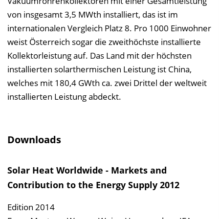
Vakuumröhrenkollektoren mit einer Gesamtleistung
i
von insgesamt 3,5 MWth installiert, das ist im
n
internatio­nalen Vergleich Platz 8. Pro 1000 Einwohner
b
weist Österreich sogar die zweithöchste installierte
l
Kollektorleistung auf. Das Land mit der höchsten
e
installierten solarthermischen Leistung ist China,
n
welches mit 180,4 GWth ca. zwei Drittel der weltweit
d
installierten Leistung abdeckt.
e
n
Downloads
Solar Heat Worldwide - Markets and
Contribution to the Energy Supply 2012
Edition 2014