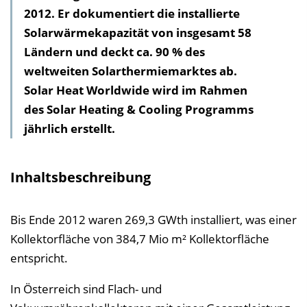
2012. Er dokumentiert die installierte
a
Solarwärmekapazität von insgesamt 58
l
Ländern und deckt ca. 90 % des
t
weltweiten Solarthermiemarktes ab.
s
Solar Heat Worldwide wird im Rahmen
v
des Solar Heating & Cooling Programms
e
jährlich erstellt.
r
z
e
Inhaltsbeschreibung
i
c
Bis Ende 2012 waren 269,3 GWth installiert, was einer
h
Kollektorfläche von 384,7 Mio m² Kollektorfläche
n
entspricht.
i
s
In Österreich sind Flach- und
e