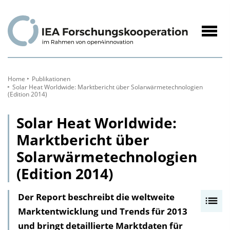
zum
Inhalt
Navig
öffne
Home
Publikationen
Solar Heat Worldwide: Marktbericht über Solarwärme­technologien
(Edition 2014)
Solar Heat Worldwide:
Marktbericht über
Solarwärme­technologien
(Edition 2014)
Der Report beschreibt die weltweite
I
Marktentwicklung und Trends für 2013
n
und bringt detaillierte Marktdaten für
h