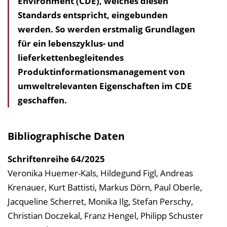
Environment (CDE), welches diesen
i
Standards entspricht, eingebunden
s
werden. So werden erstmalig Grundlagen
e
für ein lebenszyklus- und
i
lieferkettenbegleitendes
n
Produktinformations­management von
b
umweltrelevanten Eigenschaften im CDE
l
geschaffen.
e
n
d
Bibliographische Daten
e
n
Schriftenreihe
64/2025
Veronika Huemer-Kals, Hildegund Figl, Andreas
Krenauer, Kurt Battisti, Markus Dörn, Paul Oberle,
Jacqueline Scherret, Monika Ilg, Stefan Perschy,
Christian Doczekal, Franz Hengel, Philipp Schuster