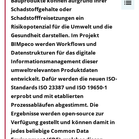
Bauprodukte können aufgrund ihrer
I
Schadstoffgehalte oder
n
Schadstofffreisetzungen ein
h
Risikopotenzial für die Umwelt und die
a
Gesundheit darstellen. Im Projekt
l
BIMpeco werden Workflows und
t
Datenstrukturen für das digitale
s
Informations­management dieser
v
umweltrelevanten Produktdaten
e
entwickelt. Dafür werden die neuen ISO-
r
Standards ISO 23387 und ISO 19650-1
z
erprobt und mit etablierten
e
Prozessabläufen abgestimmt. Die
i
Ergebnisse werden open-source zur
c
Verfügung gestellt und können damit in
h
jedes beliebige Common Data
n