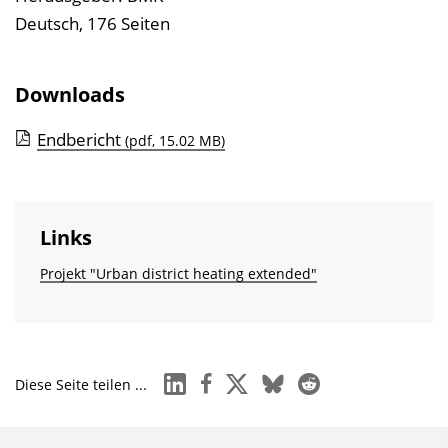
i
Deutsch, 176 Seiten
n
b
Downloads
l
e
Endbericht
(pdf, 15.02 MB)
n
d
e
Links
n
Projekt "Urban district heating extended"
linkedin
facebook
x
bluesky
reddit
Diese Seite teilen ...