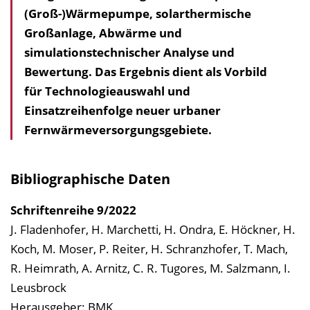
(Groß-)Wärmepumpe, solarthermische
a
Großanlage, Abwärme und
l
simulationstechnischer Analyse und
t
Bewertung. Das Ergebnis dient als Vorbild
s
für Technologieauswahl und
v
Einsatzreihenfolge neuer urbaner
e
Fernwärmeversorgungsgebiete.
r
z
e
Bibliographische Daten
i
c
Schriftenreihe
9/2022
h
J. Fladenhofer, H. Marchetti, H. Ondra, E. Höckner, H.
n
Koch, M. Moser, P. Reiter, H. Schranzhofer, T. Mach,
i
R. Heimrath, A. Arnitz, C. R. Tugores, M. Salzmann, I.
s
Leusbrock
e
Herausgeber: BMK