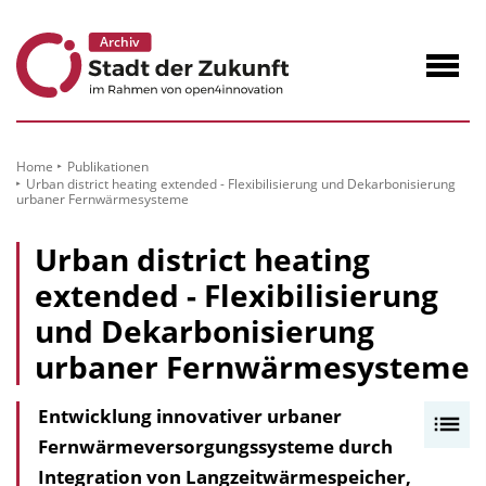
zum
Inhalt
Navig
öffne
Home
Publikationen
Urban district heating extended - Flexibilisierung und Dekarbonisierung
urbaner Fernwärmesysteme
Urban district heating
extended - Flexibilisierung
und Dekarbonisierung
urbaner Fernwärmesysteme
Entwicklung innovativer urbaner
I
Fernwärmeversorgungssysteme durch
n
Integration von Langzeitwärmespeicher,
h