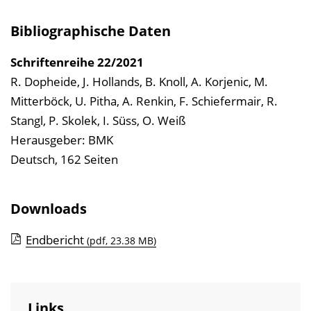
i
s
Bibliographische Daten
e
i
Schriftenreihe
22/2021
n
R. Dopheide, J. Hollands, B. Knoll, A. Korjenic, M.
b
Mitterböck, U. Pitha, A. Renkin, F. Schiefermair, R.
l
Stangl, P. Skolek, I. Süss, O. Weiß
e
Herausgeber: BMK
n
Deutsch, 162 Seiten
d
e
Downloads
n
Endbericht
(pdf, 23.38 MB)
Links