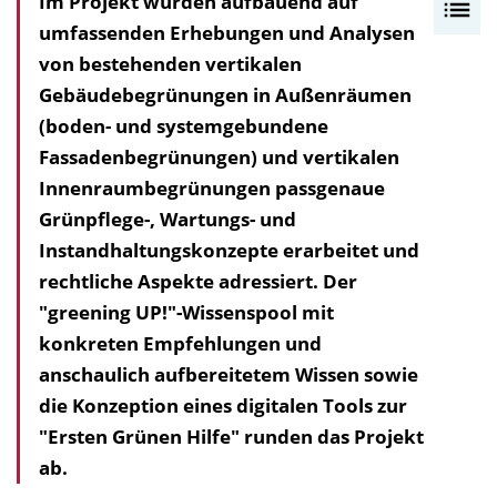
Im Projekt wurden aufbauend auf
I
umfassenden Erhebungen und Analysen
n
von bestehenden vertikalen
h
Gebäudebegrünungen in Außenräumen
a
(boden- und systemgebundene
l
Fassadenbegrünungen) und vertikalen
t
Innenraumbegrünungen passgenaue
s
Grünpflege-, Wartungs- und
v
Instandhaltungskonzepte erarbeitet und
e
rechtliche Aspekte adressiert. Der
r
"greening UP!"-Wissenspool mit
z
konkreten Empfehlungen und
e
anschaulich aufbereitetem Wissen sowie
i
die Konzeption eines digitalen Tools zur
c
"Ersten Grünen Hilfe" runden das Projekt
h
ab.
n