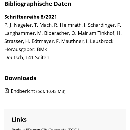
Bibliographische Daten
h
n
Schriftenreihe
8/2021
i
P. J. Nageler, T. Mach, R. Heimrath, I. Schardinger, F.
s
Langhammer, M. Biberacher, O. Mair am Tinkhof, H.
e
Strasser, H. Edtmayer, F. Mauthner, I. Leusbrock
i
Herausgeber: BMK
n
Deutsch, 141 Seiten
b
l
Downloads
e
n
Endbericht
(pdf, 10.43 MB)
d
e
n
Links
Projekt "EnergyCityConcepts (ECC)"