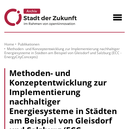
zum
Inhalt
Navig
öffne
Home
Publikationen
Methoden- und Konzeptentwicklung zur Implementierung nachhaltiger
Energiesysteme in Städten am Beispiel von Gleisdorf und Salzburg (ECC -
EnergyCityConcepts)
Methoden- und
Konzeptentwicklung zur
Implementierung
nachhaltiger
Energiesysteme in Städten
am Beispiel von Gleisdorf