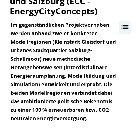
und Salzburg (ECC -
EnergyCityConcepts)
Im gegenständlichen Projektvorhaben
I
werden anhand zweier konkreter
n
Modellregionen (Kleinstadt Gleisdorf und
h
urbanes Stadtquartier Salzburg-
a
Schallmoos) neue methodische
l
Herangehensweisen (interdisziplinäre
t
Energieraumplanung, Modellbildung und
s
Simulation) entwickelt und erprobt. Die
v
beiden Modellregionen verbindet dabei
e
das ambitionierte politische Bekenntnis
r
zu einer 100 % erneuerbaren bzw. CO2-
z
neutralen Energieversorgung.
e
i
c