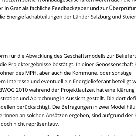
er in Graz als fachliche Feedbackgeber und zur Überprüfu
e Energiefachabteilungen der Länder Salzburg und Steie
orm für die Abwicklung des Geschäftsmodells zur Beliefer
e Projektergebnisse bestätigt. In einer Genossenschaft
wohner des MPH, aber auch die Kommune, oder sonstige
m Interesse und eventuell ein Energielieferant beteiligt 
 ElWOG 2010 während der Projektlaufzeit hat eine Klärung
tration und Abrechnung in Aussicht gestellt. Die dort def
llen berücksichtigt. Die Befragungen in zwei Modellhäu
erInnen an solchen Ansätzen ergeben, sind aufgrund der 
edoch nicht repräsentativ.