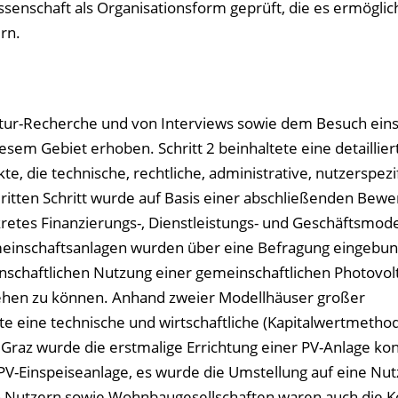
nschaft als Organisationsform geprüft, die es ermöglich
rn.
atur-Recherche und von Interviews sowie dem Besuch eins
esem Gebiet erhoben. Schritt 2 beinhaltete eine detaillier
, die technische, rechtliche, administrative, nutzerspezi
dritten Schritt wurde auf Basis einer abschließenden Bewe
retes Finanzierungs-, Dienstleistungs- und Geschäftsmode
emeinschaftsanlagen wurden über eine Befragung eingebu
nschaftlichen Nutzung einer gemeinschaftlichen Photovolt
ehen zu können. Anhand zweier Modellhäuser großer
e eine technische und wirtschaftliche (Kapitalwertmetho
 Graz wurde die erstmalige Errichtung einer PV-Anlage kon
PV-Einspeiseanlage, es wurde die Umstellung auf eine Nut
n Nutzern sowie Wohnbaugesellschaften waren auch di