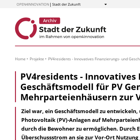
zum
OPEN4INNOVATION
Stadt der Zukunft
Anzeigen
Inhalt
Home
Projekte
PV4residents - Innovatives Finanzierungs- und Gesc
PV4residents - Innovatives
Geschäftsmodell für PV Ge
Mehrparteienhäusern zur 
Ziel war, ein Geschäftsmodell zu entwickeln,
Photovoltaik (PV)-Anlagen auf Mehrparteien
durch die Bewohner zu ermöglichen. Durch
Überschussstrom an sie zur Vor-Ort Nutzung g