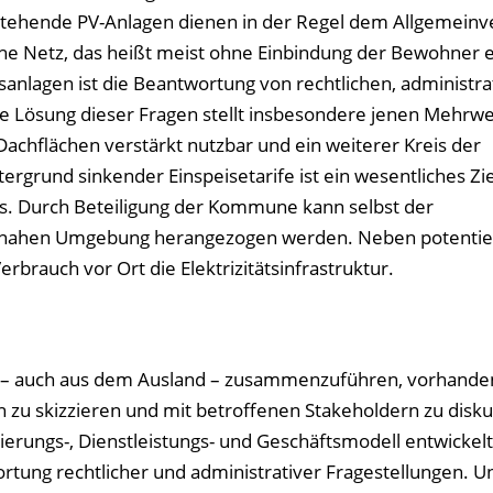
stehende PV-Anlagen dienen in der Regel dem Allgemeinv
iche Netz, das heißt meist ohne Einbindung der Bewohner 
nlagen ist die Beantwortung von rechtlichen, administra
che Lösung dieser Fragen stellt insbesondere jenen Mehrwe
Dachflächen verstärkt nutzbar und ein weiterer Kreis der
grund sinkender Einspeisetarife ist ein wesentliches Zie
s. Durch Beteiligung der Kommune kann selbst der
r nahen Umgebung herangezogen werden. Neben potentie
brauch vor Ort die Elektrizitätsinfrastruktur.
n – auch aus dem Ausland – zusammenzuführen, vorhande
 zu skizzieren und mit betroffenen Stakeholdern zu disku
ierungs-, Dienstleistungs- und Geschäftsmodell entwickel
rtung rechtlicher und administrativer Fragestellungen. U