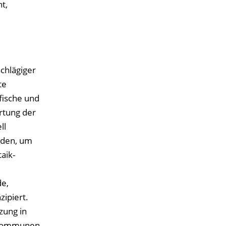
t,
chlägiger
te
fische und
rtung der
ll
nden, um
aik-
de,
zipiert.
zung in
e Kommunen