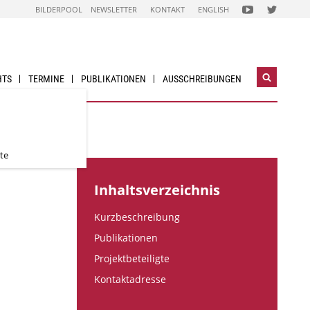
FOLGEN
FOLGEN
BILDERPOOL
NEWSLETTER
KONTAKT
ENGLISH
SIE
SIE
UNS
UNS
AUF
AUF
NACHHALTIG
NACHHALTI
WIRTSCHAFTEN
WIRTSCHAF
YOUTUBE
TWITTER-
CHANNEL
ACCOUNT
HTS
TERMINE
PUBLIKATIONEN
AUSSCHREIBUNGEN
Suchwidg
öffnen
Nutzung
te
Inhaltsverzeichnis
Kurzbeschreibung
Publikationen
Projektbeteiligte
Kontaktadresse