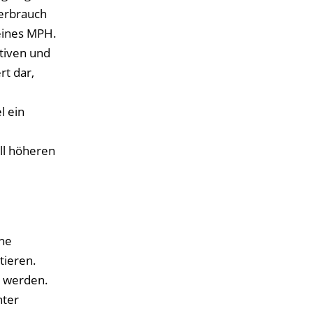
erbrauch
eines MPH.
tiven und
rt dar,
l ein
ll höheren
ne
tieren.
t werden.
nter