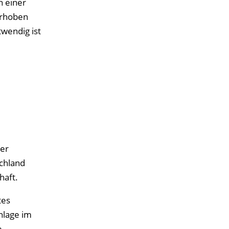
n einer
erhoben
twendig ist
Der
schland
haft.
tes
nlage im
e