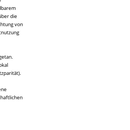
ndbarem
über die
ichtung von
ktnutzung
getan.
okal
zparität).
ene
haftlichen