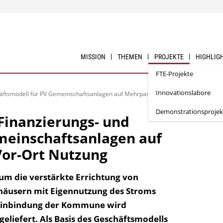
MISSION
THEMEN
PROJEKTE
HIGHLIG
FTE-Projekte
Innovationslabore
häftsmodell für PV Gemeinschaftsanlagen auf Mehrparteienhäusern zur Vor-Ort 
Demonstrationsprojek
 Finanzierungs- und
meinschaftsanlagen auf
Vor-Ort Nutzung
 um die verstärkte Errichtung von
häusern mit Eigennutzung des Stroms
 Einbindung der Kommune wird
eliefert. Als Basis des Geschäftsmodells