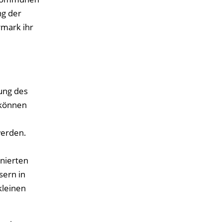
ng der
rmark ihr
ung des
 können
werden.
inierten
sern in
kleinen