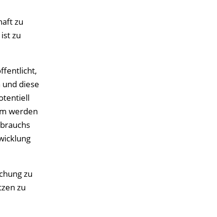
aft zu
ist zu
fentlicht,
 und diese
tentiell
dem werden
rbrauchs
wicklung
chung zu
tzen zu