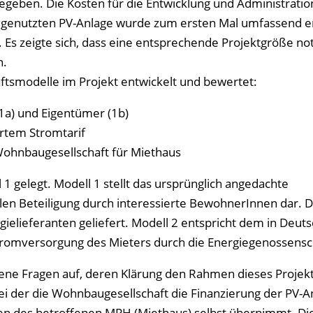
gegeben. Die Kosten für die Entwicklung und Administratio
d genutzten PV-Anlage wurde zum ersten Mal umfassend 
t. Es zeigte sich, dass eine entsprechende Projektgröße no
n.
ftsmodelle im Projekt entwickelt und bewertet:
1a) und Eigentümer (1b)
ertem Stromtarif
ohnbaugesellschaft für Miethaus
 gelegt. Modell 1 stellt das ursprünglich angedachte
llen Beteiligung durch interessierte BewohnerInnen dar. 
gielieferanten geliefert. Modell 2 entspricht dem in Deut
romversorgung des Mieters durch die Energiegenossensc
ffene Fragen auf, deren Klärung den Rahmen dieses Projek
 bei der die Wohnbaugesellschaft die Finanzierung der PV-A
en des betroffenen MPH (Miethaus) selbst übernimmt. Di