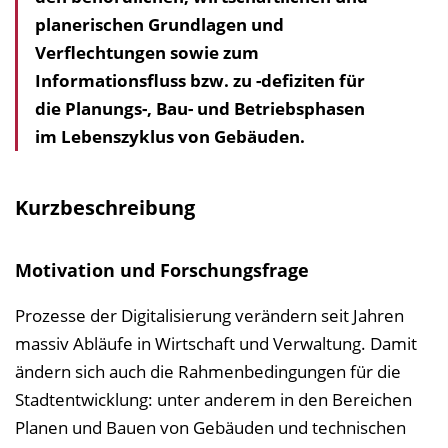
planerischen Grundlagen und
h
Verflechtungen sowie zum
a
Informationsfluss bzw. zu -defiziten für
l
die Planungs-, Bau- und Betriebsphasen
t
im Lebenszyklus von Gebäuden.
s
v
e
Kurzbeschreibung
r
z
Motivation und Forschungsfrage
e
i
Prozesse der Digitalisierung verändern seit Jahren
c
massiv Abläufe in Wirtschaft und Verwaltung. Damit
h
ändern sich auch die Rahmenbedingungen für die
n
Stadtentwicklung: unter anderem in den Bereichen
i
Planen und Bauen von Gebäuden und technischen
s