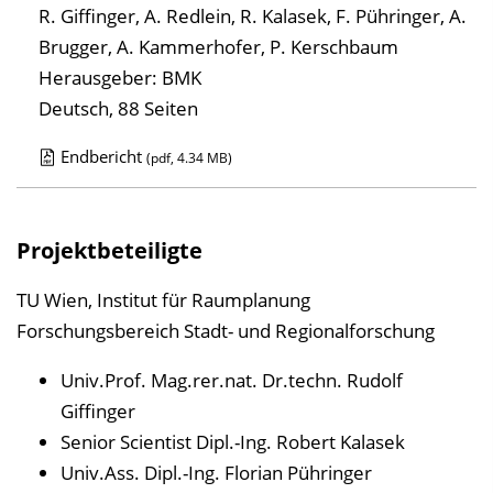
R. Giffinger, A. Redlein, R. Kalasek, F. Pühringer, A.
Brugger, A. Kammerhofer, P. Kerschbaum
Herausgeber: BMK
Deutsch, 88 Seiten
Endbericht
(pdf, 4.34 MB)
D
o
w
Projektbeteiligte
n
TU Wien, Institut für Raumplanung
l
Forschungsbereich Stadt- und Regionalforschung
o
a
Univ.Prof. Mag.rer.nat. Dr.techn. Rudolf
d
Giffinger
s
Senior Scientist Dipl.-Ing. Robert Kalasek
z
Univ.Ass. Dipl.-Ing. Florian Pühringer
u