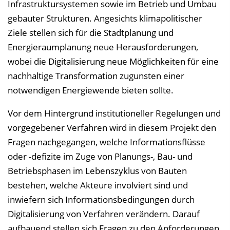
Infrastruktursystemen sowie im Betrieb und Umbau
e
gebauter Strukturen. Angesichts klimapolitischer
i
Ziele stellen sich für die Stadtplanung und
n
Energieraumplanung neue Herausforderungen,
b
wobei die Digitalisierung neue Möglichkeiten für eine
l
nachhaltige Transformation zugunsten einer
e
notwendigen Energiewende bieten sollte.
n
Vor dem Hintergrund institutioneller Regelungen und
d
vorgegebener Verfahren wird in diesem Projekt den
e
Fragen nachgegangen, welche Informationsflüsse
n
oder -defizite im Zuge von Planungs-, Bau- und
Betriebsphasen im Lebenszyklus von Bauten
bestehen, welche Akteure involviert sind und
inwiefern sich Informationsbedingungen durch
Digitalisierung von Verfahren verändern. Darauf
aufbauend stellen sich Fragen zu den Anforderungen