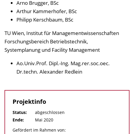
Arno Brugger, BSc
r
Arthur Kammerhofer, BSc
P
Philipp Kerschbaum, BSc
u
b
TU Wien, Institut für Managementwissenschaften
l
Forschungsbereich Betriebstechnik,
i
Systemplanung und Facility Management
k
Ao.Univ.Prof. Dipl.-Ing. Mag.rer.soc.oec.
a
Dr.techn. Alexander Redlein
t
i
o
n
Projektinfo
Status:
abgeschlossen
Ende:
Mai 2020
Gefördert im Rahmen von: