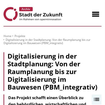
zum
Inhalt
Navig
öffne
Home
Projekte
Digitalisierung in der Stadtplanung: Von der Raumplanung bis zur
Digitalisierung im Bauwesen (PBM_integrativ)
Digitalisierung in der
Stadtplanung: Von der
Raumplanung bis zur
Digitalisierung im
Bauwesen (PBM_integrativ)
Das Projekt schafft einen Überblick zu
I
den behördlichen, wirtschaftlichen und
n