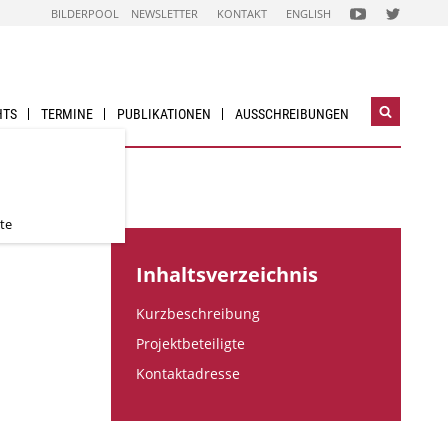
FOLGEN
FOLGEN
BILDERPOOL
NEWSLETTER
KONTAKT
ENGLISH
SIE
SIE
UNS
UNS
AUF
AUF
NACHHALTIG
NACHHALTI
WIRTSCHAFTEN
WIRTSCHAF
YOUTUBE
TWITTER-
CHANNEL
ACCOUNT
HTS
TERMINE
PUBLIKATIONEN
AUSSCHREIBUNGEN
Suchwidg
öffnen
te
Inhaltsverzeichnis
Kurzbeschreibung
Projektbeteiligte
Kontaktadresse