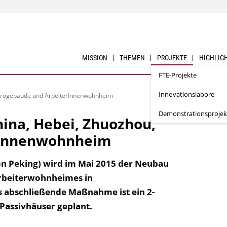
MISSION
THEMEN
PROJEKTE
HIGHLIG
FTE-Projekte
Innovationslabore
Bürogebäude und ArbeiterInnenwohnheim
Demonstrationsprojek
ina, Hebei, Zhuozhou,
rInnenwohnheim
on Peking) wird im Mai 2015 der Neubau
Arbeiterwohnheimes in
ls abschließende Maßnahme ist ein 2-
 Passivhäuser geplant.