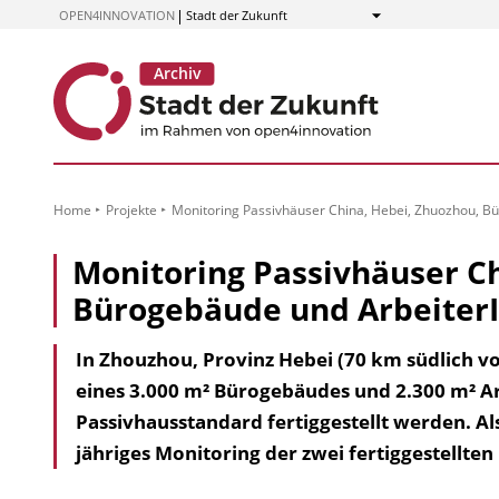
zum
OPEN4INNOVATION
Stadt der Zukunft
Anzeigen
Inhalt
Home
Projekte
Monitoring Passivhäuser China, Hebei, Zhuozhou, 
Monitoring Passivhäuser Ch
Bürogebäude und Arbeite
In Zhouzhou, Provinz Hebei (70 km südlich v
eines 3.000 m² Bürogebäudes und 2.300 m² 
Passivhausstandard fertiggestellt werden. A
jähriges Monitoring der zwei fertiggestellten