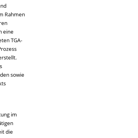
und
 im Rahmen
ren
n eine
eten TGA-
Prozess
stellt.
s
aden sowie
kts
tung im
ätigen
it die