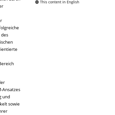
This content in English
er
r
folgreiche
 des
nischen
ientierte
Bereich
der
M-Ansatzes
g und
kelt sowie
hrer