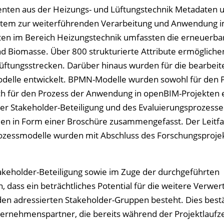
enten aus der Heizungs- und Lüftungstechnik Metadaten 
ystem zur weiterführenden Verarbeitung und Anwendung
en im Bereich Heizungstechnik umfassten die erneuerba
Biomasse. Über 800 strukturierte Attribute ermögliche
Lüftungsstrecken. Darüber hinaus wurden für die bearbeit
odelle entwickelt. BPMN-Modelle wurden sowohl für den 
h für den Prozess der Anwendung in openBIM-Projekten er
r Stakeholder-Beteiligung und des Evaluierungsprozesse
en in Form einer Broschüre zusammengefasst. Der Leitf
zessmodelle wurden mit Abschluss des Forschungsproje
eholder-Beteiligung sowie im Zuge der durchgeführten
 dass ein beträchtliches Potential für die weitere Verwer
 den adressierten Stakeholder-Gruppen besteht. Dies best
ternehmenspartner, die bereits während der Projektlaufze