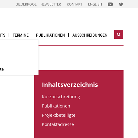
FOLGEN
FOLGEN
BILDERPOOL
NEWSLETTER
KONTAKT
ENGLISH
SIE
SIE
UNS
UNS
AUF
AUF
NACHHALTIG
NACHHALTI
WIRTSCHAFTEN
WIRTSCHAF
YOUTUBE
TWITTER-
CHANNEL
ACCOUNT
HTS
TERMINE
PUBLIKATIONEN
AUSSCHREIBUNGEN
Suchwidg
öffnen
te
Inhaltsverzeichnis
Kurzbeschreibung
Publikationen
Projektbeteiligte
Kontaktadresse