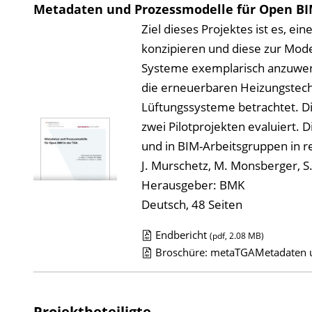
Metadaten und Prozessmodelle für Open BI
Ziel dieses Projektes ist es, e
konzipieren und diese zur Mod
Systeme exemplarisch anzuwend
die erneuerbaren Heizungs­te
Lüftungssysteme betrachtet. D
zwei Pilotprojekten evaluiert. 
und in BIM-Arbeitsgruppen in 
J. Murschetz, M. Monsberger, S.
Herausgeber: BMK
Deutsch, 48 Seiten
Endbericht
(pdf, 2.08 MB)
D
Broschüre: metaTGAMetadaten u
o
w
n
Projektbeteiligte