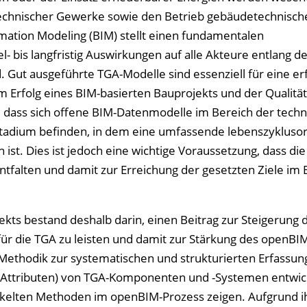
technischer Gewerke sowie den Betrieb gebäudetechnisch
rmation Modeling (BIM) stellt einen fundamentalen
- bis langfristig Auswirkungen auf alle Akteure entlang de
 Gut ausgeführte TGA-Modelle sind essenziell für eine er
Erfolg eines BIM-basierten Bauprojekts und der Qualität
t, dass sich offene BIM-Datenmodelle im Bereich der tech
adium befinden, in dem eine umfassende lebenszyklusor
ist. Dies ist jedoch eine wichtige Voraussetzung, dass die
tfalten und damit zur Erreichung der gesetzten Ziele im 
kts bestand deshalb darin, einen Beitrag zur Steigerung 
für die TGA zu leisten und damit zur Stärkung des openBI
Methodik zur systematischen und strukturierten Erfassun
Attributen) von TGA-Komponenten und -Systemen entwic
kelten Methoden im openBIM-Prozess zeigen. Aufgrund i