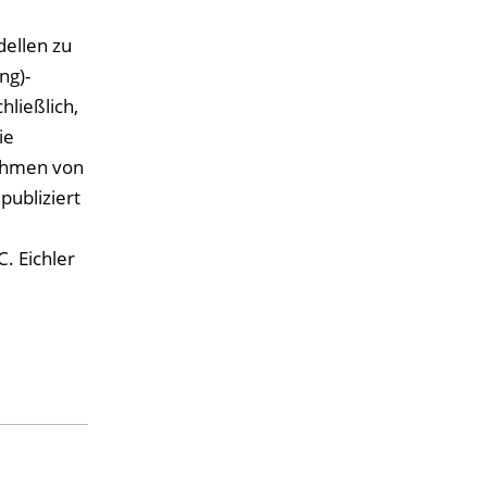
dellen zu
ng)-
ließlich,
ie
Rahmen von
publiziert
. Eichler