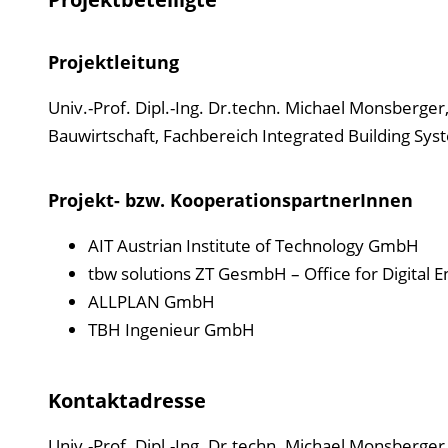
l
o
Projektleitung
a
Univ.-Prof. Dipl.-Ing. Dr.techn. Michael Monsberger,
d
Bauwirtschaft, Fachbereich Integrated Building Sys
s
z
u
Projekt- bzw. KooperationspartnerInnen
r
AIT Austrian Institute of Technology GmbH
P
tbw solutions ZT GesmbH – Office for Digital E
u
ALLPLAN GmbH
b
TBH Ingenieur GmbH
l
i
k
Kontaktadresse
a
t
Univ.-Prof. Dipl.-Ing. Dr.techn. Michael Monsberger