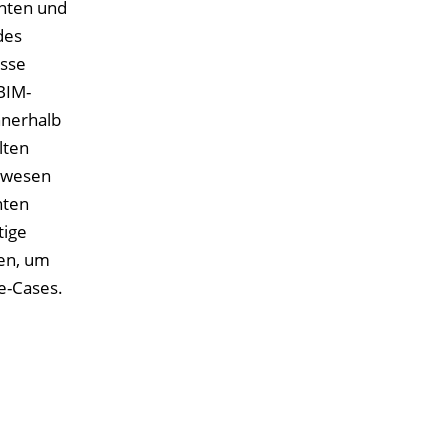
nten und
des
isse
BIM-
nnerhalb
lten
uwesen
nten
tige
len, um
e-Cases.