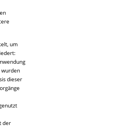
ten
tere
elt, um
iedert:
 Anwendung
s wurden
is dieser
Vorgänge
genutzt
t der