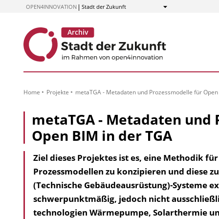
zum
OPEN4INNOVATION
Stadt der Zukunft
Anzeigen
Inhalt
Home
Projekte
metaTGA - Metadaten und Prozessmodelle für Open 
metaTGA - Metadaten und 
Open BIM in der TGA
Ziel dieses Projektes ist es, eine Methodik f
Prozessmodellen zu konzipieren und diese z
(Technische Gebäudeausrüstung)-Systeme e
schwerpunktmäßig, jedoch nicht ausschließli
technologien Wärmepumpe, Solarthermie un