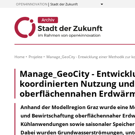
zum
OPEN4INNOVATION
Stadt der Zukunft
Anzeigen
Inhalt
Home
Projekte
Manage_GeoCity - Entwicklung einer Methodik zur 
Manage_GeoCity - Entwickl
koordinierten Nutzung und
oberflächennahen Erdwär
Anhand der Modellregion Graz wurde eine Me
und Bewirtschaftung oberflächennaher Erd
Kühlanwendungen sowie saisonaler Speicher
Dabei wurden Grundwasserströmungen, unters