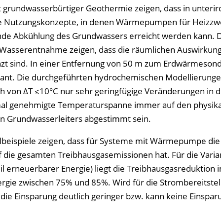
it grundwasserbürtiger Geothermie zeigen, dass in unterir
te Nutzungskonzepte, in denen Wärmepumpen für Heizzw
ende Abkühlung des Grundwassers erreicht werden kann. 
ne Wasserentnahme zeigen, dass die räumlichen Auswirkun
t sind. In einer Entfernung von 50 m zum Erdwärmeson
kant. Die durchgeführten hydrochemischen Modellierung
 von ΔT ≤10°C nur sehr geringfügige Veränderungen in d
mal genehmigte Temperaturspanne immer auf den physikal
en Grundwasserleiters abgestimmt sein.
lbeispiele zeigen, dass für Systeme mit Wärmepumpe die 
f die gesamten Treibhausgasemissionen hat. Für die Varia
 erneuerbarer Energie) liegt die Treibhausgasreduktion 
ergie zwischen 75% und 85%. Wird für die Strombereitstel
e Einsparung deutlich geringer bzw. kann keine Einsparu