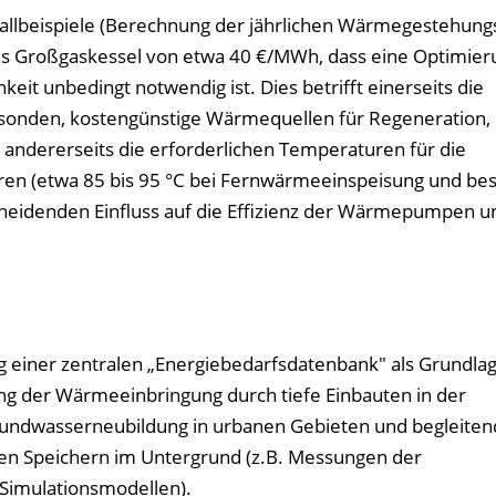
allbeispiele (Berechnung der jährlichen Wärmegestehung
s Großgaskessel von etwa 40 €/MWh, dass eine Optimier
eit unbedingt notwendig ist. Dies betrifft einerseits die
esonden, kostengünstige Wärmequellen für Regeneration,
ndererseits die erforderlichen Temperaturen für die
n (etwa 85 bis 95 °C bei Fernwärmeeinspeisung und be
heidenden Einfluss auf die Effizienz der Wärmepumpen u
ng einer zentralen „Energiebedarfsdatenbank" als Grundlag
ng der Wärmeeinbringung durch tiefe Einbauten in der
undwasserneubildung in urbanen Gebieten und begleiten
len Speichern im Untergrund (z.B. Messungen der
Simulationsmodellen).