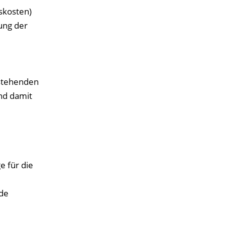
skosten)
ung der
stehenden
nd damit
e für die
de