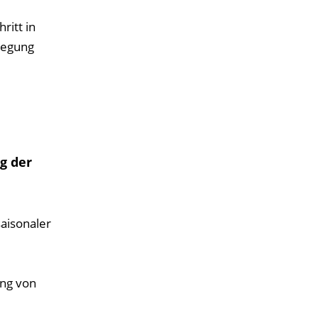
ritt in
legung
g der
aisonaler
ung von