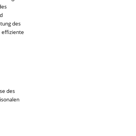
des
nd
stung des
effiziente
se des
isonalen