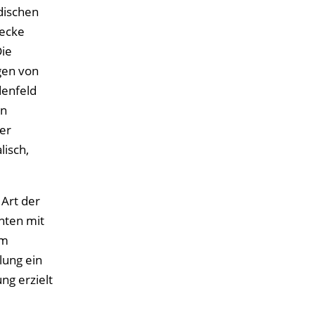
dischen
ecke
Die
gen von
denfeld
en
er
isch,
Art der
nten mit
im
lung ein
ng erzielt