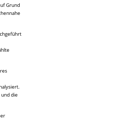
auf Grund
ächennahe
rchgeführt
ählte
äres
lysiert.
 und die
der