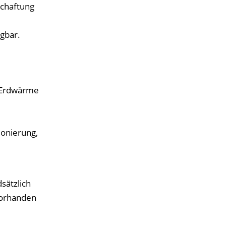
schaftung
gbar.
r Erdwärme
ionierung,
sätzlich
vorhanden