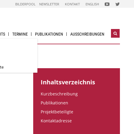
FOLGEN
FOLGEN
BILDERPOOL
NEWSLETTER
KONTAKT
ENGLISH
SIE
SIE
UNS
UNS
AUF
AUF
NACHHALTIG
NACHHALTI
WIRTSCHAFTEN
WIRTSCHAF
YOUTUBE
TWITTER-
CHANNEL
ACCOUNT
HTS
TERMINE
PUBLIKATIONEN
AUSSCHREIBUNGEN
Suchwidg
öffnen
urbanen Räumen
te
Inhaltsverzeichnis
Kurzbeschreibung
Publikationen
Projektbeteiligte
Kontaktadresse