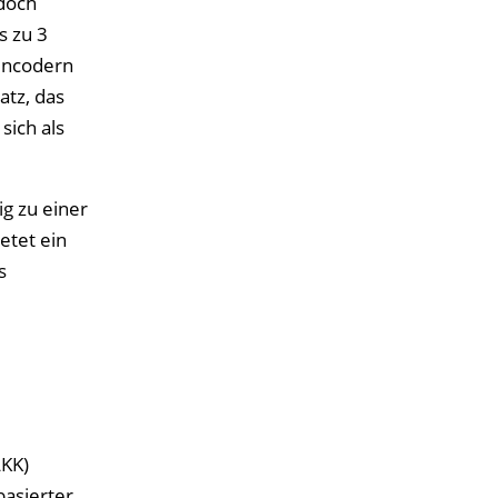
doch
s zu 3
oencodern
tz, das
sich als
ig zu einer
etet ein
s
LKK)
basierter