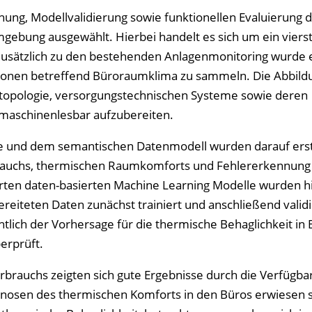
g, Modellvalidierung sowie funktionellen Evaluierung d
ebung ausgewählt. Hierbei handelt es sich um ein viers
sätzlich zu den bestehenden Anlagenmonitoring wurde e
ionen betreffend Büroraumklima zu sammeln. Die Abbild
opologie, versorgungstechnischen Systeme sowie deren
maschinenlesbar aufzubereiten.
 und dem semantischen Datenmodell wurden darauf ers
auchs, thermischen Raumkomforts und Fehlererkennung 
ten daten-basierten Machine Learning Modelle wurden hi
eiteten Daten zunächst trainiert und anschließend validi
tlich der Vorhersage für die thermische Behaglichkeit in 
erprüft.
brauchs zeigten sich gute Ergebnisse durch die Verfügbar
gnosen des thermischen Komforts in den Büros erwiesen s