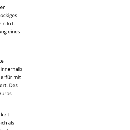
er
töckiges
in IoT-
ung eines
te
innerhalb
erfür mit
ert. Des
Büros
keit
ich als