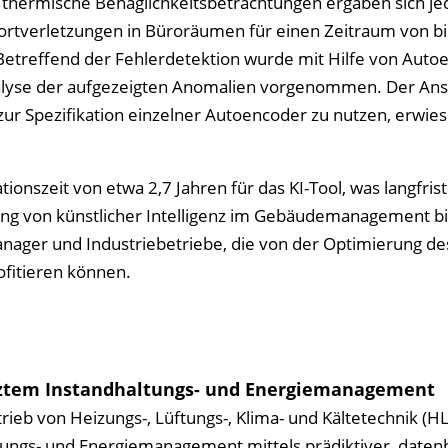
 thermische Behaglichkeitsbetrachtungen ergaben sich je
verletzungen in Büroräumen für einen Zeitraum von bi
Betreffend der Fehlerdetektion wurde mit Hilfe von Aut
nalyse der aufgezeigten Anomalien vorgenommen. Der Ansa
r Spezifikation einzelner Autoencoder zu nutzen, erwies 
ionszeit von etwa 2,7 Jahren für das KI-Tool, was langfrist
ung von künstlicher Intelligenz im Gebäudemanagement bi
anager und Industriebetriebe, die von der Optimierung de
fitieren können.
tztem Instandhaltungs- und Energiemanagement
rieb von Heizungs-, Lüftungs-, Klima- und Kälte­technik (H
tungs- und Energiemanage­ment mittels prädiktiver, daten