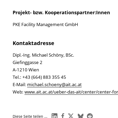
d
s
Projekt- bzw. Kooperationspartner:Innen
z
PKE Facility Management GmbH
u
r
P
Kontaktadresse
u
b
Dipl.-Ing. Michael Schöny, BSc.
l
Giefinggasse 2
i
A-1210 Wien
k
Tel.: +43 (664) 883 355 45
a
E-Mail:
michael.schoeny@ait.ac.at
t
Web:
www.ait.ac.at/ueber-das-ait/center/center-fo
i
o
n
linkedin
facebook
x
bluesky
reddit
Diese Seite teilen ...