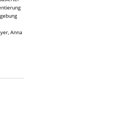
entierung
gsgebung
ayer, Anna