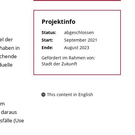
Projektinfo
Status:
abgeschlossen
el der
Start:
September 2021
 haben in
Ende:
August 2023
echende
Gefördert im Rahmen von:
Stadt der Zukunft
duelle
This content in English
im
 daraus
fälle (Use