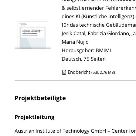
& selbstlernender Fehlererken
eines KI (Künstliche Intellige
für das technische Gebäudem
Jerik Catal, Fabrizia Giordano,
Maria Nujic
Herausgeber: BMIMI
Deutsch, 75 Seiten
Endbericht
(pdf, 2.76 MB)
D
o
w
Projektbeteiligte
n
l
Projektleitung
o
a
Austrian Institute of Technology GmbH – Center fo