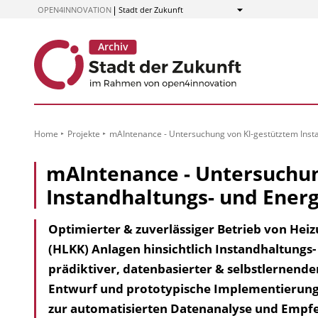
zum
OPEN4INNOVATION
Stadt der Zukunft
Anzeigen
Inhalt
Home
Projekte
mAIntenance - Untersuchung von KI-gestütztem Ins
mAIntenance - Untersuchun
Instandhaltungs- und Ene
Optimierter & zuverlässiger Betrieb von Heizu
(HLKK) Anlagen hinsichtlich Instandhaltungs
prädiktiver, datenbasierter & selbstlernend
Entwurf und prototypische Implementierung ei
zur automatisierten Datenanalyse und Empfe