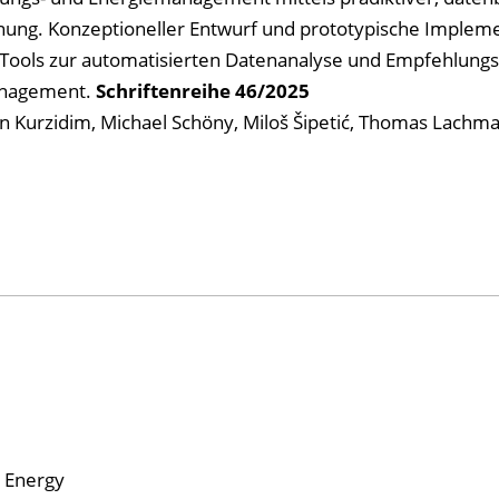
nung. Konzeptioneller Entwurf und prototypische Implem
nz)-Tools zur automatisierten Datenanalyse und Empfehlun
anagement.
Schriftenreihe
46/2025
 Jan Kurzidim, Michael Schöny, Miloš Šipetić, Thomas Lachm
r Energy