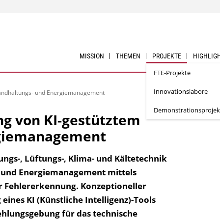
MISSION
THEMEN
PROJEKTE
HIGHLIG
FTE-Projekte
Innovationslabore
tandhaltungs- und Energiemanagement
Demonstrationsprojek
g von KI-gestütztem
rgiemanagement
ngs-, Lüftungs-, Klima- und Kälte­technik
- und Energiemanage­ment mittels
er Fehlererkennung. Konzeptioneller
nes KI (Künstliche Intelligenz)-Tools
hlungsgebung für das technische