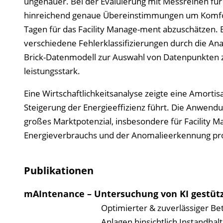
ungenauer. Bei der Evaluierung mit Messreihen für
hinreichend genaue Übereinstimmungen um Komfort
Tagen für das Facility Manage-ment abzuschätzen. 
verschiedene Fehlerklassifizierungen durch die A
Brick-Datenmodell zur Auswahl von Datenpunkten zu
leistungsstark.
Eine Wirtschaftlichkeitsanalyse zeigte eine Amortisat
Steigerung der Energieeffizienz führt. Die Anwend
großes Marktpotenzial, insbesondere für Facility M
Energieverbrauchs und der Anomalieerkennung pro
Publikationen
mAIntenance – Untersuchung von KI gestü
Optimierter & zuverlässiger Bet
Anlagen hinsichtlich Instandhal