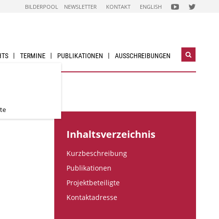
FOLGEN
FOLGEN
BILDERPOOL
NEWSLETTER
KONTAKT
ENGLISH
SIE
SIE
UNS
UNS
AUF
AUF
NACHHALTIG
NACHHALTI
WIRTSCHAFTEN
WIRTSCHAF
YOUTUBE
TWITTER-
CHANNEL
ACCOUNT
HTS
TERMINE
PUBLIKATIONEN
AUSSCHREIBUNGEN
Suchwidg
öffnen
te
Inhaltsverzeichnis
Kurzbeschreibung
Publikationen
Projektbeteiligte
Kontaktadresse